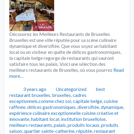
Découvrez les Meilleurs Restaurants de Bruxelles
Bruxelles est une ville réputée pour sa scène culinaire
dynamique et diversifiée. Que vous soyez un habitant
local ou un visiteur en quête de délices gastronomiques,
la capitale belge regorge de restaurants qui sauront
satisfaire tous les palais. Voici une sélection des
meilleurs restaurants de Bruxelles, où vous pourrez
Read
more…
Publié
Catégories
Tags
3 years ago
Uncategorized
best
restaurant bruxelles
,
bruxelles
,
cadres
exceptionnels.comme chez soi
,
capitale belge
,
cuisine
raffinée
,
délices gastronomiques
,
diversifiée
,
dynamique
,
expérience culinaire exceptionnelle cuisine créative et
innovante
,
habitant local
,
institution bruxelloise
,
meilleurs restaurants
,
palais
,
produits locaux
,
produits
saison
,
quartier sainte-catherine
,
réputée
,
restaurant