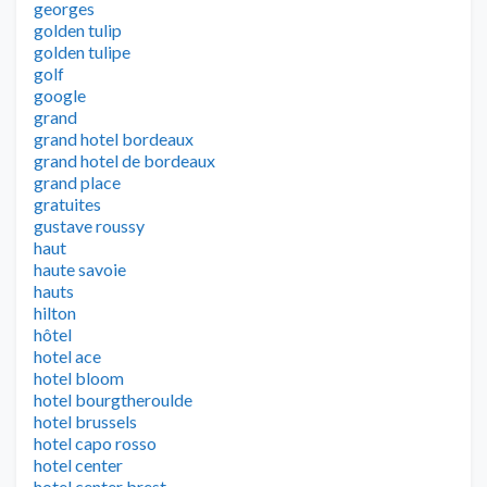
georges
golden tulip
golden tulipe
golf
google
grand
grand hotel bordeaux
grand hotel de bordeaux
grand place
gratuites
gustave roussy
haut
haute savoie
hauts
hilton
hôtel
hotel ace
hotel bloom
hotel bourgtheroulde
hotel brussels
hotel capo rosso
hotel center
hotel center brest