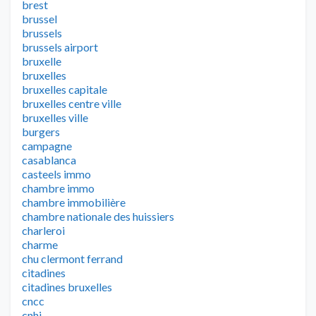
brest
brussel
brussels
brussels airport
bruxelle
bruxelles
bruxelles capitale
bruxelles centre ville
bruxelles ville
burgers
campagne
casablanca
casteels immo
chambre immo
chambre immobilière
chambre nationale des huissiers
charleroi
charme
chu clermont ferrand
citadines
citadines bruxelles
cncc
cnhj