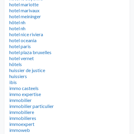
hotel mariotte
hotel marivaux
hotel meininger
hôtel nh
hotel nh
hotel nice riviera
hotel oceania
hotel paris
hotel plaza bruxelles
hotel vernet
hôtels
huissier de justice
huissiers
ibis
immo casteels
immo expertise
immobilier
immobilier particulier
immobiliere
immobilieres
immoexpert
immoweb