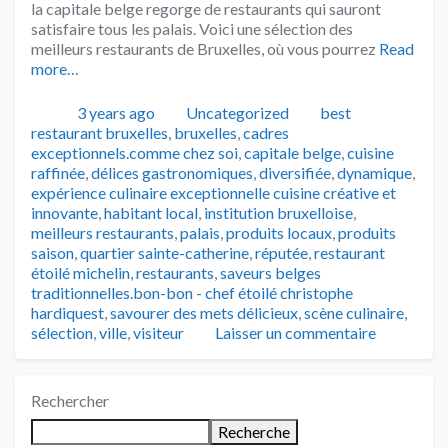
la capitale belge regorge de restaurants qui sauront
satisfaire tous les palais. Voici une sélection des
meilleurs restaurants de Bruxelles, où vous pourrez
Read
more…
Publié
Catégories
Tags
3 years ago
Uncategorized
best
restaurant bruxelles
,
bruxelles
,
cadres
exceptionnels.comme chez soi
,
capitale belge
,
cuisine
raffinée
,
délices gastronomiques
,
diversifiée
,
dynamique
,
expérience culinaire exceptionnelle cuisine créative et
innovante
,
habitant local
,
institution bruxelloise
,
meilleurs restaurants
,
palais
,
produits locaux
,
produits
saison
,
quartier sainte-catherine
,
réputée
,
restaurant
étoilé michelin
,
restaurants
,
saveurs belges
traditionnelles.bon-bon - chef étoilé christophe
hardiquest
,
savourer des mets délicieux
,
scène culinaire
,
sélection
,
ville
,
visiteur
Laisser un commentaire
Rechercher
Recherche