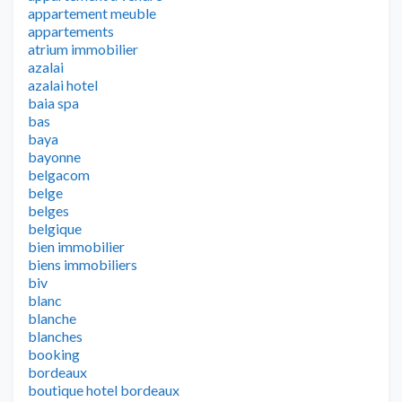
appartement meuble
appartements
atrium immobilier
azalai
azalai hotel
baia spa
bas
baya
bayonne
belgacom
belge
belges
belgique
bien immobilier
biens immobiliers
biv
blanc
blanche
blanches
booking
bordeaux
boutique hotel bordeaux