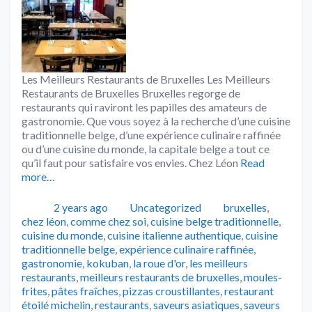
Les Meilleurs Restaurants de Bruxelles Les Meilleurs
Restaurants de Bruxelles Bruxelles regorge de
restaurants qui raviront les papilles des amateurs de
gastronomie. Que vous soyez à la recherche d’une cuisine
traditionnelle belge, d’une expérience culinaire raffinée
ou d’une cuisine du monde, la capitale belge a tout ce
qu’il faut pour satisfaire vos envies. Chez Léon
Read
more…
Publié
Catégories
Tags
2 years ago
Uncategorized
bruxelles
,
chez léon
,
comme chez soi
,
cuisine belge traditionnelle
,
cuisine du monde
,
cuisine italienne authentique
,
cuisine
traditionnelle belge
,
expérience culinaire raffinée
,
gastronomie
,
kokuban
,
la roue d'or
,
les meilleurs
restaurants
,
meilleurs restaurants de bruxelles
,
moules-
frites
,
pâtes fraîches
,
pizzas croustillantes
,
restaurant
étoilé michelin
,
restaurants
,
saveurs asiatiques
,
saveurs