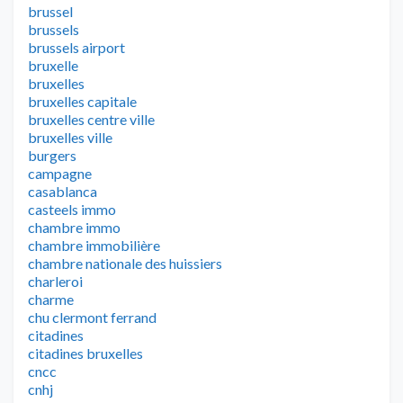
brussel
brussels
brussels airport
bruxelle
bruxelles
bruxelles capitale
bruxelles centre ville
bruxelles ville
burgers
campagne
casablanca
casteels immo
chambre immo
chambre immobilière
chambre nationale des huissiers
charleroi
charme
chu clermont ferrand
citadines
citadines bruxelles
cncc
cnhj