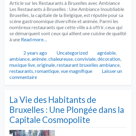
Article sur les Restaurants à Bruxelles avec Ambiance
Les Restaurants à Bruxelles : Une Ambiance Inoubliable
Bruxelles, la capitale de la Belgique, est réputée pour sa
scène gastronomique diversifiée et animée. Parmi les
nombreux restaurants que cette ville a à offrir, ceux qui
se démarquent sont ceux qui allient une cuisine de qualité
à une
Read more…
Publié
Catégories
Tags
2 years ago
Uncategorized
agréable
,
ambiance
,
animée
,
chaleureuse
,
conviviale
,
décoration
,
musique live
,
originale
,
restaurant bruxelles ambiance
,
restaurants
,
romantique
,
vue magnifique
Laisser un
commentaire
La Vie des Habitants de
Bruxelles : Une Plongée dans la
Capitale Cosmopolite