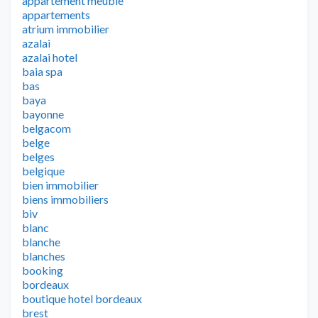
appartement meuble
appartements
atrium immobilier
azalai
azalai hotel
baia spa
bas
baya
bayonne
belgacom
belge
belges
belgique
bien immobilier
biens immobiliers
biv
blanc
blanche
blanches
booking
bordeaux
boutique hotel bordeaux
brest