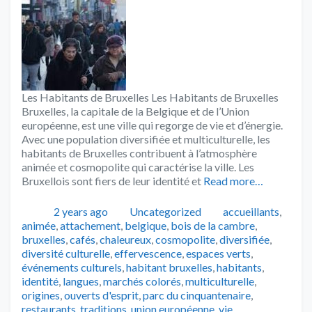
Les Habitants de Bruxelles Les Habitants de Bruxelles
Bruxelles, la capitale de la Belgique et de l’Union
européenne, est une ville qui regorge de vie et d’énergie.
Avec une population diversifiée et multiculturelle, les
habitants de Bruxelles contribuent à l’atmosphère
animée et cosmopolite qui caractérise la ville. Les
Bruxellois sont fiers de leur identité et
Read more…
Publié
Catégories
Tags
2 years ago
Uncategorized
accueillants
,
animée
,
attachement
,
belgique
,
bois de la cambre
,
bruxelles
,
cafés
,
chaleureux
,
cosmopolite
,
diversifiée
,
diversité culturelle
,
effervescence
,
espaces verts
,
événements culturels
,
habitant bruxelles
,
habitants
,
identité
,
langues
,
marchés colorés
,
multiculturelle
,
origines
,
ouverts d'esprit
,
parc du cinquantenaire
,
restaurants
,
traditions
,
union européenne
,
vie