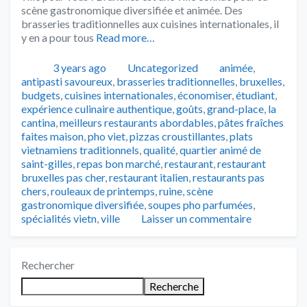
scène gastronomique diversifiée et animée. Des
brasseries traditionnelles aux cuisines internationales, il
y en a pour tous
Read more…
Publié
Catégories
Tags
3 years ago
Uncategorized
animée
,
antipasti savoureux
,
brasseries traditionnelles
,
bruxelles
,
budgets
,
cuisines internationales
,
économiser
,
étudiant
,
expérience culinaire authentique
,
goûts
,
grand-place
,
la
cantina
,
meilleurs restaurants abordables
,
pâtes fraîches
faites maison
,
pho viet
,
pizzas croustillantes
,
plats
vietnamiens traditionnels
,
qualité
,
quartier animé de
saint-gilles
,
repas bon marché
,
restaurant
,
restaurant
bruxelles pas cher
,
restaurant italien
,
restaurants pas
chers
,
rouleaux de printemps
,
ruine
,
scène
gastronomique diversifiée
,
soupes pho parfumées
,
spécialités vietn
,
ville
Laisser un commentaire
Rechercher
Recherche