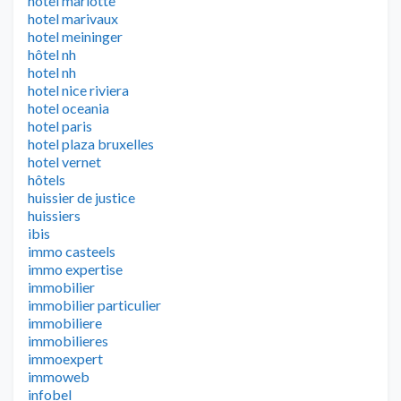
hotel mariotte
hotel marivaux
hotel meininger
hôtel nh
hotel nh
hotel nice riviera
hotel oceania
hotel paris
hotel plaza bruxelles
hotel vernet
hôtels
huissier de justice
huissiers
ibis
immo casteels
immo expertise
immobilier
immobilier particulier
immobiliere
immobilieres
immoexpert
immoweb
infobel