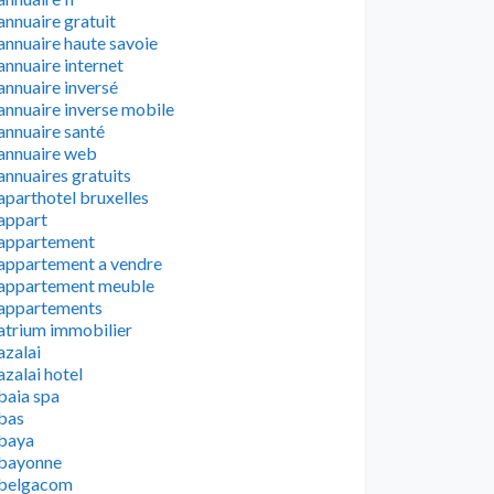
annuaire gratuit
annuaire haute savoie
annuaire internet
annuaire inversé
annuaire inverse mobile
annuaire santé
annuaire web
annuaires gratuits
aparthotel bruxelles
appart
appartement
appartement a vendre
appartement meuble
appartements
atrium immobilier
azalai
azalai hotel
baia spa
bas
baya
bayonne
belgacom