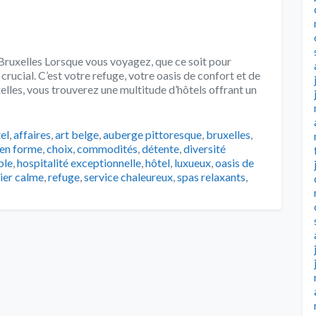
à Bruxelles Lorsque vous voyagez, que ce soit pour
st crucial. C’est votre refuge, votre oasis de confort et de
elles, vous trouverez une multitude d’hôtels offrant un
s
el
,
affaires
,
art belge
,
auberge pittoresque
,
bruxelles
,
 en forme
,
choix
,
commodités
,
détente
,
diversité
ble
,
hospitalité exceptionnelle
,
hôtel
,
luxueux
,
oasis de
ier calme
,
refuge
,
service chaleureux
,
spas relaxants
,