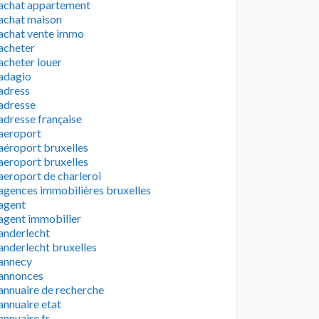
achat appartement
achat maison
achat vente immo
acheter
acheter louer
adagio
adress
adresse
adresse française
aeroport
aéroport bruxelles
aeroport bruxelles
aeroport de charleroi
agences immobilières bruxelles
agent
agent immobilier
anderlecht
anderlecht bruxelles
annecy
annonces
annuaire de recherche
annuaire etat
annuaire fr