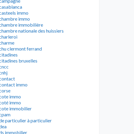
campagne
casablanca
casteels immo
chambre immo
chambre immobilière
chambre nationale des huissiers
charleroi
charme
chu clermont ferrand
citadines
citadines bruxelles
cncc
cnhj
contact
contact immo
corse
cote immo
coté immo
cote immobilier
cpam
de particulier à particulier
dea
ds immobilier