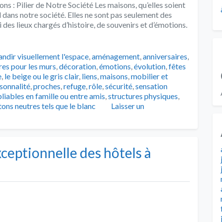
ns : Pilier de Notre Société Les maisons, qu’elles soient
 dans notre société. Elles ne sont pas seulement des
 des lieux chargés d’histoire, de souvenirs et d’émotions.
s
andir visuellement l'espace
,
aménagement
,
anniversaires
,
res pour les murs
,
décoration
,
émotions
,
évolution
,
fêtes
e
,
le beige ou le gris clair
,
liens
,
maisons
,
mobilier et
sonnalité
,
proches
,
refuge
,
rôle
,
sécurité
,
sensation
liables en famille ou entre amis
,
structures physiques
,
tons neutres tels que le blanc
Laisser un
xceptionnelle des hôtels à