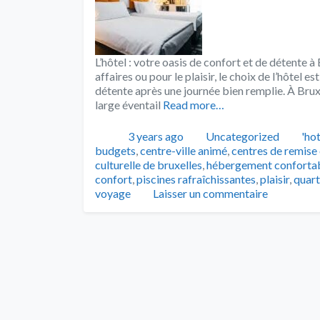
L’hôtel : votre oasis de confort et de détente 
affaires ou pour le plaisir, le choix de l’hôtel e
détente après une journée bien remplie. À Brux
large éventail
Read more…
Publié
Catégories
Tag
3 years ago
Uncategorized
'hot
budgets
,
centre-ville animé
,
centres de remise
culturelle de bruxelles
,
hébergement conforta
confort
,
piscines rafraîchissantes
,
plaisir
,
quart
voyage
Laisser un commentaire