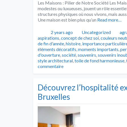
Les Maisons : Pilier de Notre Société Les Maiso
modestes ou luxueuses, jouent un rôle essentiel
structures physiques où nous vivons, mais aussi
Une maison est bien plus qu’un
Read more…
Publié
Catégories
Tag
2 years ago
Uncategorized
agr
aspirations
,
concept de chez soi
,
couleurs neut
de fin d'année
,
histoire
,
importance particulièr
éléments décoratifs
,
moments importants
,
per
d'ouverture
,
société
,
souvenirs
,
souvenirs inoub
style architectural
,
toile de fond harmonieuse
,
commentaire
Découvrez l’hospitalité e
Bruxelles