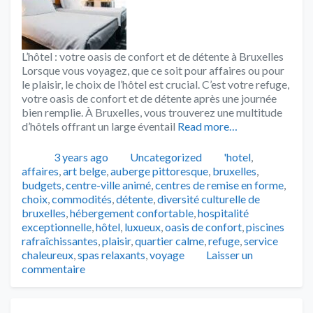
L’hôtel : votre oasis de confort et de détente à Bruxelles
Lorsque vous voyagez, que ce soit pour affaires ou pour
le plaisir, le choix de l’hôtel est crucial. C’est votre refuge,
votre oasis de confort et de détente après une journée
bien remplie. À Bruxelles, vous trouverez une multitude
d’hôtels offrant un large éventail
Read more…
Publié
Catégories
Tags
3 years ago
Uncategorized
'hotel
,
affaires
,
art belge
,
auberge pittoresque
,
bruxelles
,
budgets
,
centre-ville animé
,
centres de remise en forme
,
choix
,
commodités
,
détente
,
diversité culturelle de
bruxelles
,
hébergement confortable
,
hospitalité
exceptionnelle
,
hôtel
,
luxueux
,
oasis de confort
,
piscines
rafraîchissantes
,
plaisir
,
quartier calme
,
refuge
,
service
chaleureux
,
spas relaxants
,
voyage
Laisser un
commentaire