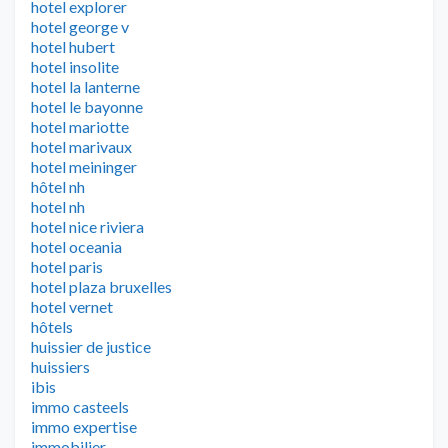
hotel explorer
hotel george v
hotel hubert
hotel insolite
hotel la lanterne
hotel le bayonne
hotel mariotte
hotel marivaux
hotel meininger
hôtel nh
hotel nh
hotel nice riviera
hotel oceania
hotel paris
hotel plaza bruxelles
hotel vernet
hôtels
huissier de justice
huissiers
ibis
immo casteels
immo expertise
immobilier