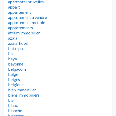
aparthotel bruxelles
appart
appartement
appartement a vendre
appartement meuble
appartements
atrium immobilier
azalai
azalai hotel
baia spa
bas
baya
bayonne
belgacom
belge
belges
belgique
bien immobilier
biens immobiliers
biv
blanc
blanche
blanches