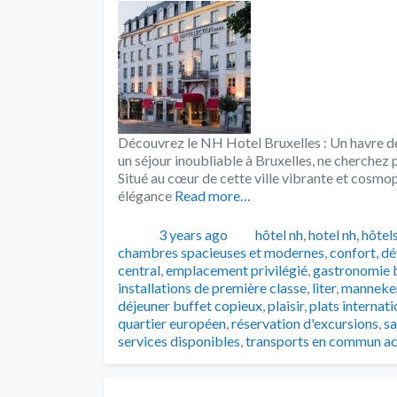
Découvrez le NH Hotel Bruxelles : Un havre de
un séjour inoubliable à Bruxelles, ne cherchez p
Situé au cœur de cette ville vibrante et cosmop
élégance
Read more…
Publié
Catégories
3 years ago
hôtel nh
,
hotel nh
,
hôtel
chambres spacieuses et modernes
,
confort
,
dé
central
,
emplacement privilégié
,
gastronomie b
installations de première classe
,
liter
,
manneken
déjeuner buffet copieux
,
plaisir
,
plats internat
quartier européen
,
réservation d'excursions
,
sa
services disponibles
,
transports en commun ac