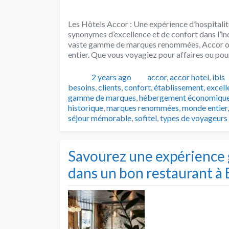
Les Hôtels Accor : Une expérience d’hospitali
synonymes d’excellence et de confort dans l’in
vaste gamme de marques renommées, Accor offr
entier. Que vous voyagiez pour affaires ou pour l
Publié
Catégories
2 years ago
accor
,
accor hotel
,
ibis
besoins
,
clients
,
confort
,
établissement
,
excell
gamme de marques
,
hébergement économiqu
historique
,
marques renommées
,
monde entier
séjour mémorable
,
sofitel
,
types de voyageurs
Savourez une expérience
dans un bon restaurant à 