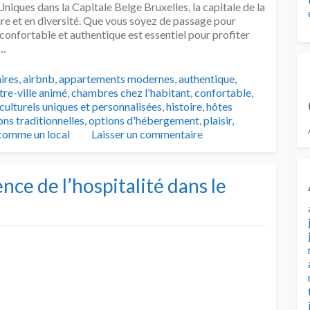
ques dans la Capitale Belge Bruxelles, la capitale de la
lture et en diversité. Que vous soyez de passage pour
t confortable et authentique est essentiel pour profiter
e…
s
aires
,
airbnb
,
appartements modernes
,
authentique
,
tre-ville animé
,
chambres chez l'habitant
,
confortable
,
ulturels uniques et personnalisées
,
histoire
,
hôtes
ns traditionnelles
,
options d'hébergement
,
plaisir
,
 comme un local
Laisser un commentaire
ence de l’hospitalité dans le