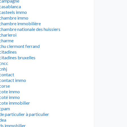
campagne
casablanca
casteels immo
chambre immo
chambre immobilière
chambre nationale des huissiers
charleroi
charme
chu clermont ferrand
citadines
citadines bruxelles
cncc
cnhj
contact
contact immo
corse
cote immo
coté immo
cote immobilier
cpam
de particulier à particulier
dea
ds immobilier