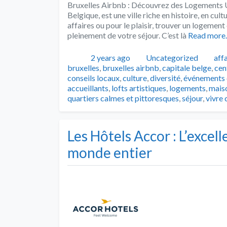
Bruxelles Airbnb : Découvrez des Logements Uni
Belgique, est une ville riche en histoire, en cu
affaires ou pour le plaisir, trouver un logemen
pleinement de votre séjour. C’est là
Read mor
Publié
Catégories
Tag
2 years ago
Uncategorized
aff
bruxelles
,
bruxelles airbnb
,
capitale belge
,
cen
conseils locaux
,
culture
,
diversité
,
événements c
accueillants
,
lofts artistiques
,
logements
,
maiso
quartiers calmes et pittoresques
,
séjour
,
vivre
Les Hôtels Accor : L’excell
monde entier