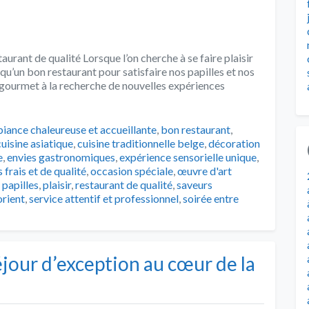
urant de qualité Lorsque l’on cherche à se faire plaisir
 qu’un bon restaurant pour satisfaire nos papilles et nos
gourmet à la recherche de nouvelles expériences
s
iance chaleureuse et accueillante
,
bon restaurant
,
cuisine asiatique
,
cuisine traditionnelle belge
,
décoration
e
,
envies gastronomiques
,
expérience sensorielle unique
,
 frais et de qualité
,
occasion spéciale
,
œuvre d'art
,
papilles
,
plaisir
,
restaurant de qualité
,
saveurs
rient
,
service attentif et professionnel
,
soirée entre
éjour d’exception au cœur de la