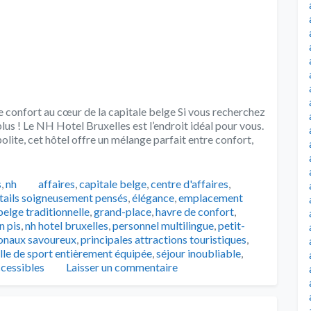
 confort au cœur de la capitale belge Si vous recherchez
lus ! Le NH Hotel Bruxelles est l’endroit idéal pour vous.
olite, cet hôtel offre un mélange parfait entre confort,
Tags
s
,
nh
affaires
,
capitale belge
,
centre d'affaires
,
tails soigneusement pensés
,
élégance
,
emplacement
elge traditionnelle
,
grand-place
,
havre de confort
,
 pis
,
nh hotel bruxelles
,
personnel multilingue
,
petit-
ionaux savoureux
,
principales attractions touristiques
,
lle de sport entièrement équipée
,
séjour inoubliable
,
cessibles
Laisser un commentaire