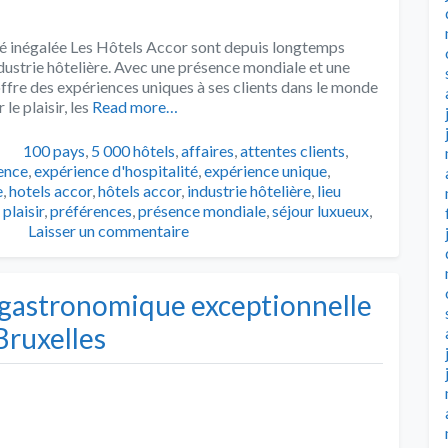
té inégalée Les Hôtels Accor sont depuis longtemps
dustrie hôtelière. Avec une présence mondiale et une
e des expériences uniques à ses clients dans le monde
e plaisir, les
Read more…
Tags
100 pays
,
5 000 hôtels
,
affaires
,
attentes clients
,
ence
,
expérience d'hospitalité
,
expérience unique
,
e
,
hotels accor
,
hôtels accor
,
industrie hôtelière
,
lieu
,
plaisir
,
préférences
,
présence mondiale
,
séjour luxueux
,
Laisser un commentaire
 gastronomique exceptionnelle
Bruxelles