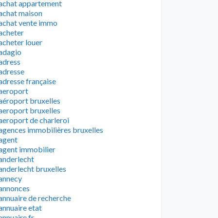
achat appartement
achat maison
achat vente immo
acheter
acheter louer
adagio
adress
adresse
adresse française
aeroport
aéroport bruxelles
aeroport bruxelles
aeroport de charleroi
agences immobilières bruxelles
agent
agent immobilier
anderlecht
anderlecht bruxelles
annecy
annonces
annuaire de recherche
annuaire etat
annuaire fr