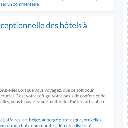
sser un commentaire
xceptionnelle des hôtels à
à Bruxelles Lorsque vous voyagez, que ce soit pour
st crucial. C’est votre refuge, votre oasis de confort et de
elles, vous trouverez une multitude d’hôtels offrant un
s
el
,
affaires
,
art belge
,
auberge pittoresque
,
bruxelles
,
 en forme
,
choix
,
commodités
,
détente
,
diversité