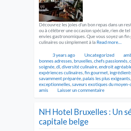
Découvrez les joies d’un bon repas dans un resta
ou à célébrer une occasion spéciale, rien de tel
envies gastronomiques. Que vous soyez un fin 
culinaires ou simplement à la
Read more…
Publié
Catégories
Tag
3 years ago
Uncategorized
amb
bonnes adresses
,
bruxelles
,
chefs passionnés
,
soignée
,
dî
,
diversité culinaire
,
endroit agréabl
expériences culinaires
,
fin gourmet
,
ingrédients
savamment préparée
,
palais les plus exigeants
exceptionnelles
,
saveurs exotiques du moyen-o
amis
Laisser un commentaire
NH Hotel Bruxelles : Un s
capitale belge