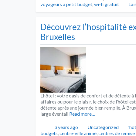
voyageurs à petit budget
,
wi-fi gratuit
Lai
Découvrez l’hospitalité e
Bruxelles
L’hôtel : votre oasis de confort et de détente 
affaires ou pour le plaisir, le choix de l’hôtel e
détente après une journée bien remplie. À Brux
large éventail
Read more…
Publié
Catégories
Tag
3 years ago
Uncategorized
'hot
budgets
,
centre-ville animé
,
centres de remise