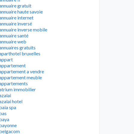
annuaire gratuit
annuaire haute savoie
annuaire internet
annuaire inversé
annuaire inverse mobile
annuaire santé
annuaire web
annuaires gratuits
aparthotel bruxelles
appart
appartement
appartement a vendre
appartement meuble
appartements
atrium immobilier
azalai
azalai hotel
baia spa
bas
baya
bayonne
belgacom