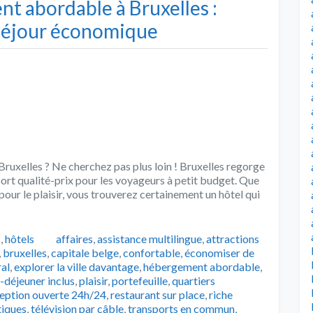
t abordable à Bruxelles :
 séjour économique
ruxelles ? Ne cherchez pas plus loin ! Bruxelles regorge
port qualité-prix pour les voyageurs à petit budget. Que
 pour le plaisir, vous trouverez certainement un hôtel qui
Tags
s
,
hôtels
affaires
,
assistance multilingue
,
attractions
,
bruxelles
,
capitale belge
,
confortable
,
économiser de
al
,
explorer la ville davantage
,
hébergement abordable
,
t-déjeuner inclus
,
plaisir
,
portefeuille
,
quartiers
eption ouverte 24h/24
,
restaurant sur place
,
riche
tiques
,
télévision par câble
,
transports en commun
,