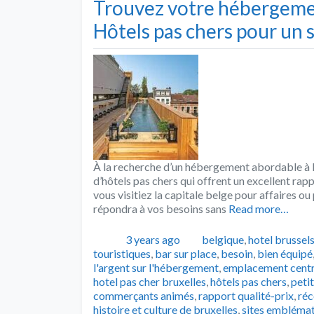
Trouvez votre hébergemen
Hôtels pas chers pour un
À la recherche d’un hébergement abordable à B
d’hôtels pas chers qui offrent un excellent rap
vous visitiez la capitale belge pour affaires ou
répondra à vos besoins sans
Read more…
Publié
Catégories
3 years ago
belgique
,
hotel brussel
touristiques
,
bar sur place
,
besoin
,
bien équipé
l'argent sur l'hébergement
,
emplacement centr
hotel pas cher bruxelles
,
hôtels pas chers
,
peti
commerçants animés
,
rapport qualité-prix
,
réc
histoire et culture de bruxelles
,
sites embléma