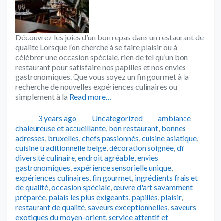
Découvrez les joies d’un bon repas dans un restaurant de
qualité Lorsque l’on cherche à se faire plaisir ou à
célébrer une occasion spéciale, rien de tel qu’un bon
restaurant pour satisfaire nos papilles et nos envies
gastronomiques. Que vous soyez un fin gourmet à la
recherche de nouvelles expériences culinaires ou
simplement à la
Read more…
Publié
Catégories
Tags
3 years ago
Uncategorized
ambiance
chaleureuse et accueillante
,
bon restaurant
,
bonnes
adresses
,
bruxelles
,
chefs passionnés
,
cuisine asiatique
,
cuisine traditionnelle belge
,
décoration soignée
,
dî
,
diversité culinaire
,
endroit agréable
,
envies
gastronomiques
,
expérience sensorielle unique
,
expériences culinaires
,
fin gourmet
,
ingrédients frais et
de qualité
,
occasion spéciale
,
œuvre d'art savamment
préparée
,
palais les plus exigeants
,
papilles
,
plaisir
,
restaurant de qualité
,
saveurs exceptionnelles
,
saveurs
exotiques du moyen-orient
,
service attentif et