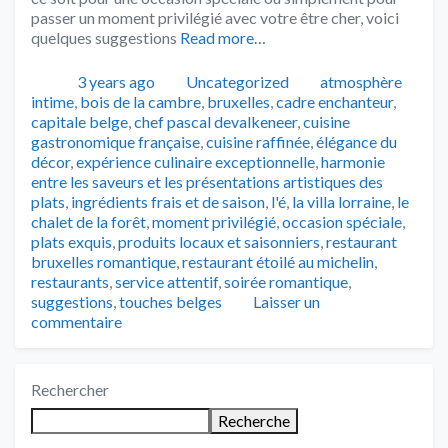
passer un moment privilégié avec votre être cher, voici
quelques suggestions
Read more…
Publié
Catégories
Tags
3 years ago
Uncategorized
atmosphère
intime
,
bois de la cambre
,
bruxelles
,
cadre enchanteur
,
capitale belge
,
chef pascal devalkeneer
,
cuisine
gastronomique française
,
cuisine raffinée
,
élégance du
décor
,
expérience culinaire exceptionnelle
,
harmonie
entre les saveurs et les présentations artistiques des
plats
,
ingrédients frais et de saison
,
l'é
,
la villa lorraine
,
le
chalet de la forêt
,
moment privilégié
,
occasion spéciale
,
plats exquis
,
produits locaux et saisonniers
,
restaurant
bruxelles romantique
,
restaurant étoilé au michelin
,
restaurants
,
service attentif
,
soirée romantique
,
suggestions
,
touches belges
Laisser un
commentaire
Rechercher
Recherche