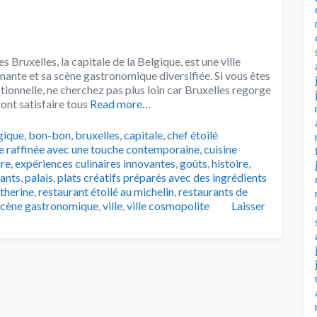
Bruxelles, la capitale de la Belgique, est une ville
cinante et sa scène gastronomique diversifiée. Si vous êtes
tionnelle, ne cherchez pas plus loin car Bruxelles regorge
nt satisfaire tous
Read more…
s
gique
,
bon-bon
,
bruxelles
,
capitale
,
chef étoilé
ge raffinée avec une touche contemporaine
,
cuisine
ire
,
expériences culinaires innovantes
,
goûts
,
histoire
,
rants
,
palais
,
plats créatifs préparés avec des ingrédients
atherine
,
restaurant étoilé au michelin
,
restaurants de
scène gastronomique
,
ville
,
ville cosmopolite
Laisser