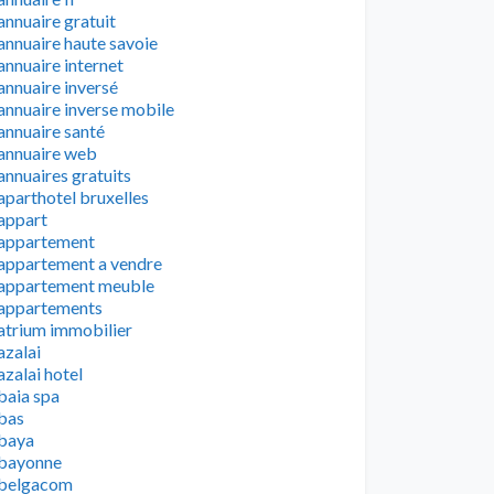
annuaire gratuit
annuaire haute savoie
annuaire internet
annuaire inversé
annuaire inverse mobile
annuaire santé
annuaire web
annuaires gratuits
aparthotel bruxelles
appart
appartement
appartement a vendre
appartement meuble
appartements
atrium immobilier
azalai
azalai hotel
baia spa
bas
baya
bayonne
belgacom