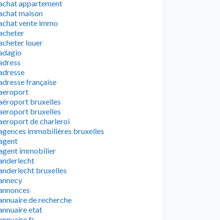
achat appartement
achat maison
achat vente immo
acheter
acheter louer
adagio
adress
adresse
adresse française
aeroport
aéroport bruxelles
aeroport bruxelles
aeroport de charleroi
agences immobilières bruxelles
agent
agent immobilier
anderlecht
anderlecht bruxelles
annecy
annonces
annuaire de recherche
annuaire etat
annuaire fr