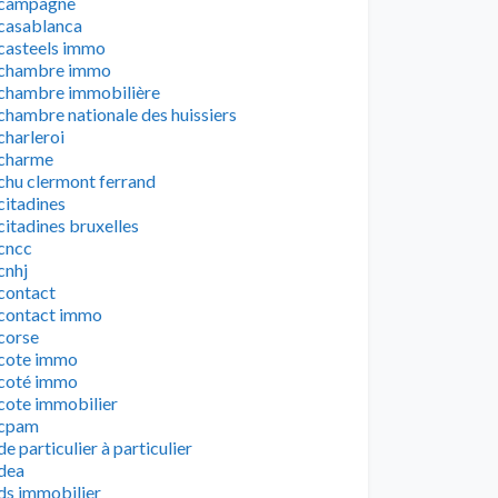
campagne
casablanca
casteels immo
chambre immo
chambre immobilière
chambre nationale des huissiers
charleroi
charme
chu clermont ferrand
citadines
citadines bruxelles
cncc
cnhj
contact
contact immo
corse
cote immo
coté immo
cote immobilier
cpam
de particulier à particulier
dea
ds immobilier