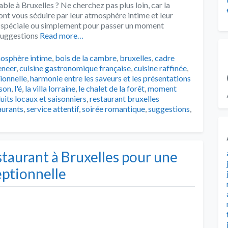
ble à Bruxelles ? Ne cherchez pas plus loin, car la
ont vous séduire par leur atmosphère intime et leur
on spéciale ou simplement pour passer un moment
 suggestions
Read more…
s
osphère intime
,
bois de la cambre
,
bruxelles
,
cadre
eneer
,
cuisine gastronomique française
,
cuisine raffinée
,
ionnelle
,
harmonie entre les saveurs et les présentations
ison
,
l'é
,
la villa lorraine
,
le chalet de la forêt
,
moment
uits locaux et saisonniers
,
restaurant bruxelles
aurants
,
service attentif
,
soirée romantique
,
suggestions
,
taurant à Bruxelles pour une
eptionnelle