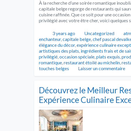
À la recherche d’une soirée romantique inoublia
capitale belge regorge de restaurants qui saur
cuisine raffinée. Que ce soit pour une occasi
privilégié avec votre être cher, voici quelques
Publié
Catégories
Tag
3 years ago
Uncategorized
atm
enchanteur
,
capitale belge
,
chef pascal devalk
élégance du décor
,
expérience culinaire except
artistiques des plats
,
ingrédients frais et de sa
privilégié
,
occasion spéciale
,
plats exquis
,
prod
romantique
,
restaurant étoilé au michelin
,
rest
touches belges
Laisser un commentaire
Découvrez le Meilleur Res
Expérience Culinaire Exc