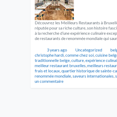
Découvrez les Meilleurs Restaurants à Bruxelles 
réputée pour sa riche culture, son histoire fas
à la recherche d’une expérience culinaire excep
de restaurants de renommée mondiale qui sauro
Publié
Catégories
Tag
3 years ago
Uncategorized
bel
christophe hardi
,
comme chez soi
,
cuisine bel
traditionnelle belge
,
culture
,
expérience culina
meilleur restaurant bruxelles
,
meilleurs restau
frais et locaux
,
quartier historique de sainte-c
renommée mondiale
,
saveurs internationales
,
un commentaire