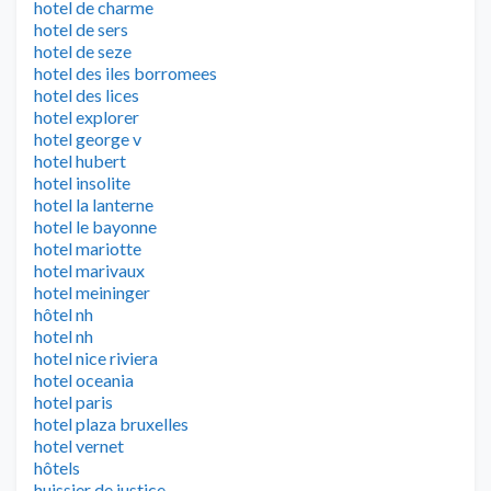
hotel de charme
hotel de sers
hotel de seze
hotel des iles borromees
hotel des lices
hotel explorer
hotel george v
hotel hubert
hotel insolite
hotel la lanterne
hotel le bayonne
hotel mariotte
hotel marivaux
hotel meininger
hôtel nh
hotel nh
hotel nice riviera
hotel oceania
hotel paris
hotel plaza bruxelles
hotel vernet
hôtels
huissier de justice