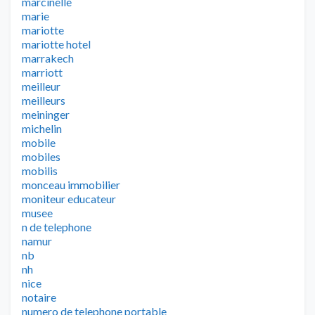
marcinelle
marie
mariotte
mariotte hotel
marrakech
marriott
meilleur
meilleurs
meininger
michelin
mobile
mobiles
mobilis
monceau immobilier
moniteur educateur
musee
n de telephone
namur
nb
nh
nice
notaire
numero de telephone portable