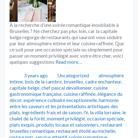
À la recherche d’une soirée romantique inoubliable à
Bruxelles ? Ne cherchez pas plus loin, car la capitale
belge regorge de restaurants qui sauront vous séduire
par leur atmosphère intime et leur cuisine raffinée. Que
ce soit pour une occasion spéciale ou simplement pour
passer un moment privilégié avec votre être cher, voici
quelques suggestions
Read more…
Publié
Catégories
Tags
3 years ago
Uncategorized
atmosphère
intime
,
bois de la cambre
,
bruxelles
,
cadre enchanteur
,
capitale belge
,
chef pascal devalkeneer
,
cuisine
gastronomique française
,
cuisine raffinée
,
élégance du
décor
,
expérience culinaire exceptionnelle
,
harmonie
entre les saveurs et les présentations artistiques des
plats
,
ingrédients frais et de saison
,
l'é
,
la villa lorraine
,
le
chalet de la forêt
,
moment privilégié
,
occasion spéciale
,
plats exquis
,
produits locaux et saisonniers
,
restaurant
bruxelles romantique
,
restaurant étoilé au michelin
,
restaurants
,
service attentif
,
soirée romantique
,