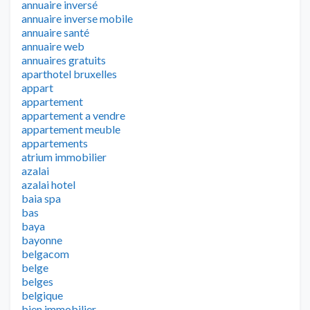
annuaire inversé
annuaire inverse mobile
annuaire santé
annuaire web
annuaires gratuits
aparthotel bruxelles
appart
appartement
appartement a vendre
appartement meuble
appartements
atrium immobilier
azalai
azalai hotel
baia spa
bas
baya
bayonne
belgacom
belge
belges
belgique
bien immobilier