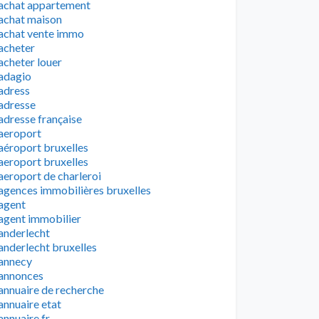
achat appartement
achat maison
achat vente immo
acheter
acheter louer
adagio
adress
adresse
adresse française
aeroport
aéroport bruxelles
aeroport bruxelles
aeroport de charleroi
agences immobilières bruxelles
agent
agent immobilier
anderlecht
anderlecht bruxelles
annecy
annonces
annuaire de recherche
annuaire etat
annuaire fr