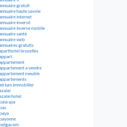
annuaire gratuit
annuaire haute savoie
annuaire internet
annuaire inversé
annuaire inverse mobile
annuaire santé
annuaire web
annuaires gratuits
aparthotel bruxelles
appart
appartement
appartement a vendre
appartement meuble
appartements
atrium immobilier
azalai
azalai hotel
baia spa
bas
baya
bayonne
belgacom