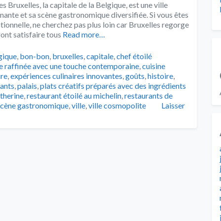
Bruxelles, la capitale de la Belgique, est une ville
cinante et sa scène gastronomique diversifiée. Si vous êtes
tionnelle, ne cherchez pas plus loin car Bruxelles regorge
nt satisfaire tous
Read more…
s
gique
,
bon-bon
,
bruxelles
,
capitale
,
chef étoilé
ge raffinée avec une touche contemporaine
,
cuisine
ire
,
expériences culinaires innovantes
,
goûts
,
histoire
,
rants
,
palais
,
plats créatifs préparés avec des ingrédients
atherine
,
restaurant étoilé au michelin
,
restaurants de
scène gastronomique
,
ville
,
ville cosmopolite
Laisser