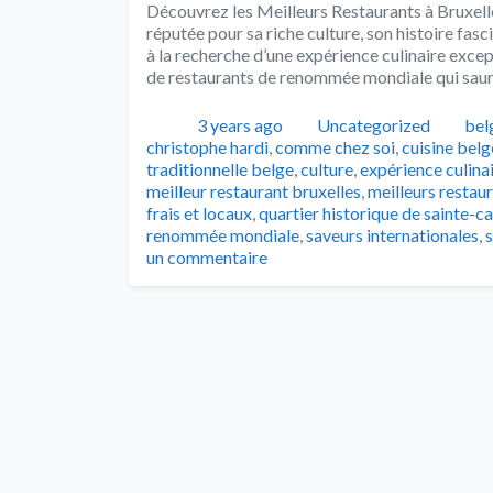
Découvrez les Meilleurs Restaurants à Bruxelles 
réputée pour sa riche culture, son histoire fas
à la recherche d’une expérience culinaire excep
de restaurants de renommée mondiale qui sauro
Publié
Catégories
Tag
3 years ago
Uncategorized
bel
christophe hardi
,
comme chez soi
,
cuisine bel
traditionnelle belge
,
culture
,
expérience culina
meilleur restaurant bruxelles
,
meilleurs restau
frais et locaux
,
quartier historique de sainte-c
renommée mondiale
,
saveurs internationales
,
un commentaire