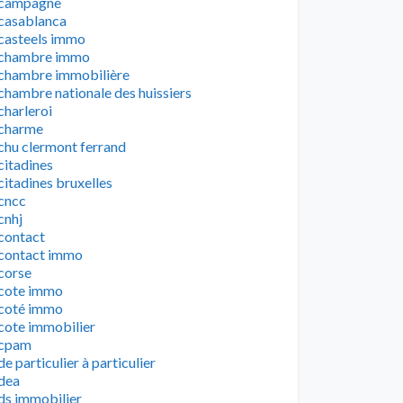
campagne
casablanca
casteels immo
chambre immo
chambre immobilière
chambre nationale des huissiers
charleroi
charme
chu clermont ferrand
citadines
citadines bruxelles
cncc
cnhj
contact
contact immo
corse
cote immo
coté immo
cote immobilier
cpam
de particulier à particulier
dea
ds immobilier