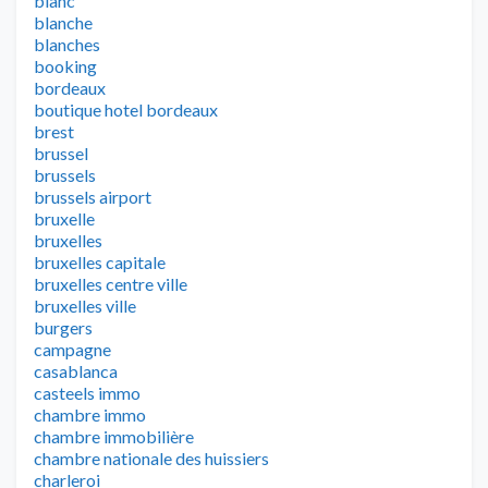
blanc
blanche
blanches
booking
bordeaux
boutique hotel bordeaux
brest
brussel
brussels
brussels airport
bruxelle
bruxelles
bruxelles capitale
bruxelles centre ville
bruxelles ville
burgers
campagne
casablanca
casteels immo
chambre immo
chambre immobilière
chambre nationale des huissiers
charleroi