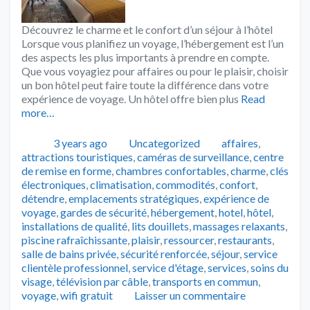
Découvrez le charme et le confort d’un séjour à l’hôtel
Lorsque vous planifiez un voyage, l’hébergement est l’un
des aspects les plus importants à prendre en compte.
Que vous voyagiez pour affaires ou pour le plaisir, choisir
un bon hôtel peut faire toute la différence dans votre
expérience de voyage. Un hôtel offre bien plus
Read
more…
Publié
Catégories
Tags
3 years ago
Uncategorized
affaires
,
attractions touristiques
,
caméras de surveillance
,
centre
de remise en forme
,
chambres confortables
,
charme
,
clés
électroniques
,
climatisation
,
commodités
,
confort
,
détendre
,
emplacements stratégiques
,
expérience de
voyage
,
gardes de sécurité
,
hébergement
,
hotel
,
hôtel
,
installations de qualité
,
lits douillets
,
massages relaxants
,
piscine rafraîchissante
,
plaisir
,
ressourcer
,
restaurants
,
salle de bains privée
,
sécurité renforcée
,
séjour
,
service
clientèle professionnel
,
service d'étage
,
services
,
soins du
visage
,
télévision par câble
,
transports en commun
,
voyage
,
wifi gratuit
Laisser un commentaire