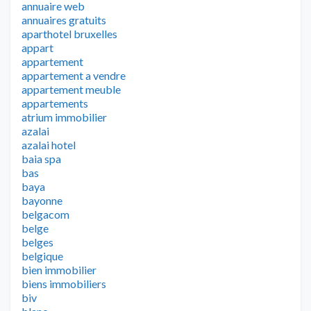
annuaire web
annuaires gratuits
aparthotel bruxelles
appart
appartement
appartement a vendre
appartement meuble
appartements
atrium immobilier
azalai
azalai hotel
baia spa
bas
baya
bayonne
belgacom
belge
belges
belgique
bien immobilier
biens immobiliers
biv