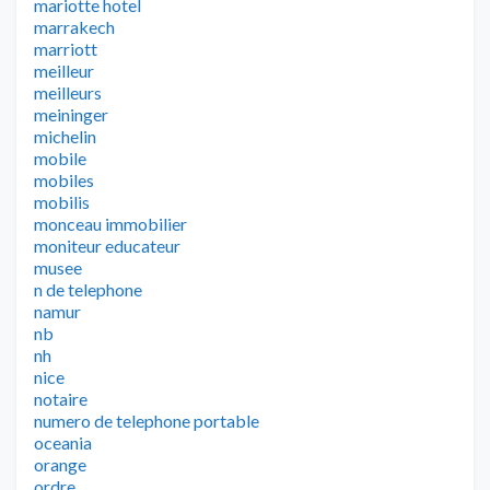
mariotte hotel
marrakech
marriott
meilleur
meilleurs
meininger
michelin
mobile
mobiles
mobilis
monceau immobilier
moniteur educateur
musee
n de telephone
namur
nb
nh
nice
notaire
numero de telephone portable
oceania
orange
ordre