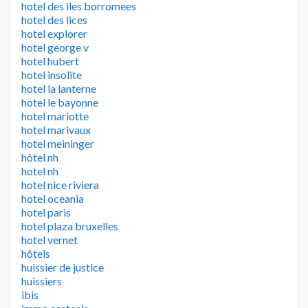
hotel des iles borromees
hotel des lices
hotel explorer
hotel george v
hotel hubert
hotel insolite
hotel la lanterne
hotel le bayonne
hotel mariotte
hotel marivaux
hotel meininger
hôtel nh
hotel nh
hotel nice riviera
hotel oceania
hotel paris
hotel plaza bruxelles
hotel vernet
hôtels
huissier de justice
huissiers
ibis