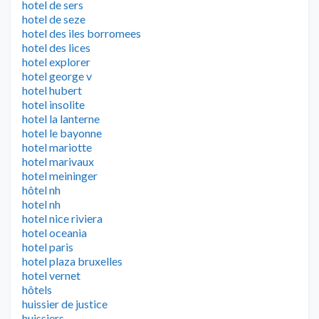
hotel de sers
hotel de seze
hotel des iles borromees
hotel des lices
hotel explorer
hotel george v
hotel hubert
hotel insolite
hotel la lanterne
hotel le bayonne
hotel mariotte
hotel marivaux
hotel meininger
hôtel nh
hotel nh
hotel nice riviera
hotel oceania
hotel paris
hotel plaza bruxelles
hotel vernet
hôtels
huissier de justice
huissiers