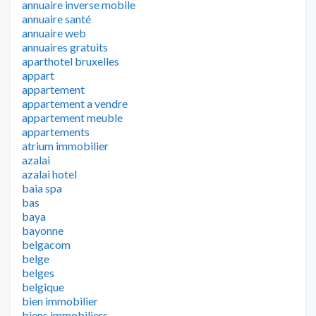
annuaire inverse mobile
annuaire santé
annuaire web
annuaires gratuits
aparthotel bruxelles
appart
appartement
appartement a vendre
appartement meuble
appartements
atrium immobilier
azalai
azalai hotel
baia spa
bas
baya
bayonne
belgacom
belge
belges
belgique
bien immobilier
biens immobiliers