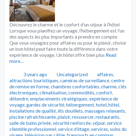
Découvrez le charme et le confort d’un séjour à l’hôtel
Lorsque vous planifiez un voyage, l’hébergement est l’un
des aspects les plus importants à prendre en compte.
Que vous voyagiez pour affaires ou pour le plaisir, choisir
un bon hôtel peut faire toute la différence dans votre
expérience de voyage. Un hôtel offre bien plus
Read
more…
Publié
Catégories
Tags
3 years ago
Uncategorized
affaires
,
attractions touristiques
,
caméras de surveillance
,
centre
de remise en forme
,
chambres confortables
,
charme
,
clés
électroniques
,
climatisation
,
commodités
,
confort
,
détendre
,
emplacements stratégiques
,
expérience de
voyage
,
gardes de sécurité
,
hébergement
,
hotel
,
hôtel
,
installations de qualité
,
lits douillets
,
massages relaxants
,
piscine rafraîchissante
,
plaisir
,
ressourcer
,
restaurants
,
salle de bains privée
,
sécurité renforcée
,
séjour
,
service
clientèle professionnel
,
service d'étage
,
services
,
soins du
visage
,
télévision par câble
,
transports en commun
,