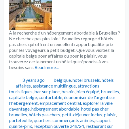
À la recherche d’un hébergement abordable à Bruxelles ?
Ne cherchez pas plus loin ! Bruxelles regorge d’hôtels
pas chers qui offrent un excellent rapport qualité-prix
pour les voyageurs à petit budget. Que vous visitiez la
capitale belge pour affaires ou pour le plaisir, vous
trouverez certainement un hôtel qui répondra à vos
besoins sans
Read more…
Publié
Catégories
3 years ago
belgique
,
hotel brussels
,
hôtels
Tags
affaires
,
assistance multilingue
,
attractions
touristiques
,
bar sur place
,
besoin
,
bien équipé
,
bruxelles
,
capitale belge
,
confortable
,
économiser de l'argent sur
l'hébergement
,
emplacement central
,
explorer la ville
davantage
,
hébergement abordable
,
hotel pas cher
bruxelles
,
hôtels pas chers
,
petit-déjeuner inclus
,
plaisir
,
portefeuille
,
quartiers commerçants animés
,
rapport
qualité-prix
,
réception ouverte 24h/24
,
restaurant sur