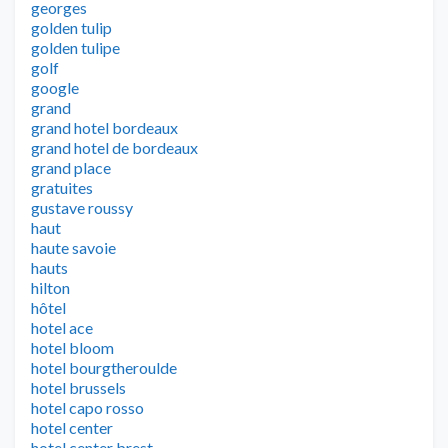
georges
golden tulip
golden tulipe
golf
google
grand
grand hotel bordeaux
grand hotel de bordeaux
grand place
gratuites
gustave roussy
haut
haute savoie
hauts
hilton
hôtel
hotel ace
hotel bloom
hotel bourgtheroulde
hotel brussels
hotel capo rosso
hotel center
hotel center brest