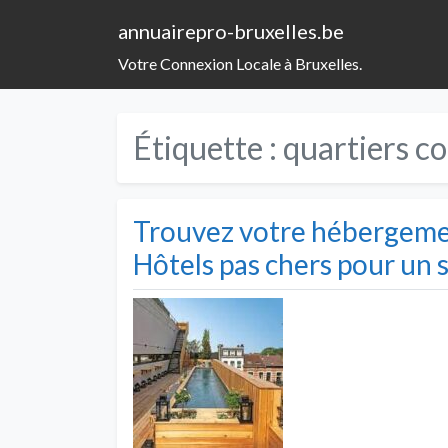
annuairepro-bruxelles.be
Votre Connexion Locale à Bruxelles.
Étiquette :
quartiers c
Trouvez votre hébergemen
Hôtels pas chers pour un