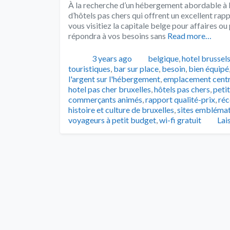
À la recherche d’un hébergement abordable à B
d’hôtels pas chers qui offrent un excellent rap
vous visitiez la capitale belge pour affaires ou
répondra à vos besoins sans
Read more…
Publié
Catégories
3 years ago
belgique
,
hotel brussel
touristiques
,
bar sur place
,
besoin
,
bien équipé
l'argent sur l'hébergement
,
emplacement centr
hotel pas cher bruxelles
,
hôtels pas chers
,
peti
commerçants animés
,
rapport qualité-prix
,
réc
histoire et culture de bruxelles
,
sites embléma
voyageurs à petit budget
,
wi-fi gratuit
Lai