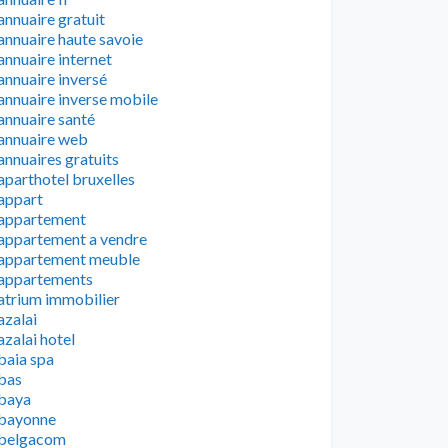
annuaire gratuit
annuaire haute savoie
annuaire internet
annuaire inversé
annuaire inverse mobile
annuaire santé
annuaire web
annuaires gratuits
aparthotel bruxelles
appart
appartement
appartement a vendre
appartement meuble
appartements
atrium immobilier
azalai
azalai hotel
baia spa
bas
baya
bayonne
belgacom