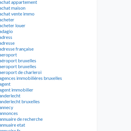
achat appartement
achat maison
achat vente immo
acheter
acheter louer
adagio
adress
adresse
adresse française
aeroport
aéroport bruxelles
aeroport bruxelles
aeroport de charleroi
agences immobilières bruxelles
agent
agent immobilier
anderlecht
anderlecht bruxelles
annecy
annonces
annuaire de recherche
annuaire etat
annuaire fr