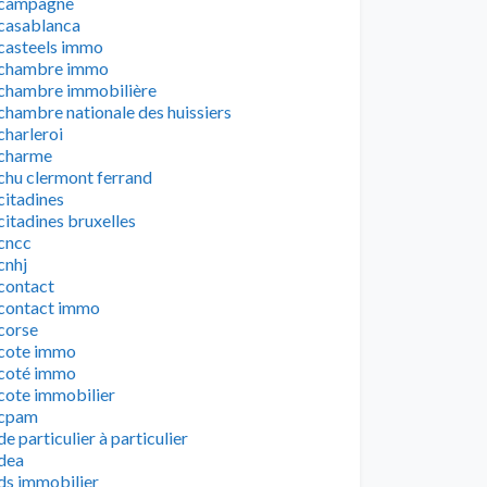
campagne
casablanca
casteels immo
chambre immo
chambre immobilière
chambre nationale des huissiers
charleroi
charme
chu clermont ferrand
citadines
citadines bruxelles
cncc
cnhj
contact
contact immo
corse
cote immo
coté immo
cote immobilier
cpam
de particulier à particulier
dea
ds immobilier