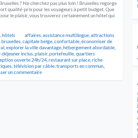
ruxelles ? Ne cherchez pas plus loin ! Bruxelles regorge
port qualité-prix pour les voyageurs à petit budget. Que
 pour le plaisir, vous trouverez certainement un hôtel qui
Tags
s
,
hôtels
affaires
,
assistance multilingue
,
attractions
,
bruxelles
,
capitale belge
,
confortable
,
économiser de
al
,
explorer la ville davantage
,
hébergement abordable
,
t-déjeuner inclus
,
plaisir
,
portefeuille
,
quartiers
eption ouverte 24h/24
,
restaurant sur place
,
riche
tiques
,
télévision par câble
,
transports en commun
,
sser un commentaire