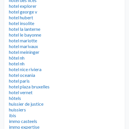
hotel des lices
hotel explorer
hotel george v
hotel hubert
hotel insolite
hotel la lanterne
hotel le bayonne
hotel mariotte
hotel marivaux
hotel meininger
hôtel nh
hotel nh
hotel nice riviera
hotel oceania
hotel paris
hotel plaza bruxelles
hotel vernet
hôtels
huissier de justice
huissiers
ibis
immo casteels
immo expertise