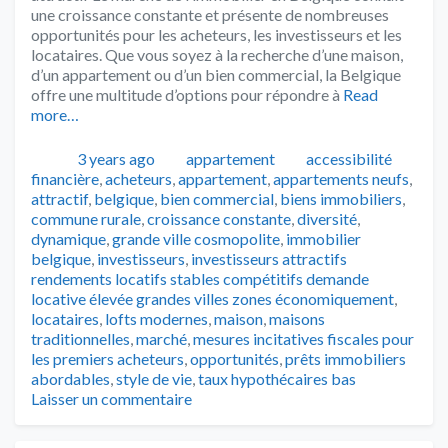
une croissance constante et présente de nombreuses
opportunités pour les acheteurs, les investisseurs et les
locataires. Que vous soyez à la recherche d’une maison,
d’un appartement ou d’un bien commercial, la Belgique
offre une multitude d’options pour répondre à
Read
more…
Publié
Catégories
Tags
3 years ago
appartement
accessibilité
financière
,
acheteurs
,
appartement
,
appartements neufs
,
attractif
,
belgique
,
bien commercial
,
biens immobiliers
,
commune rurale
,
croissance constante
,
diversité
,
dynamique
,
grande ville cosmopolite
,
immobilier
belgique
,
investisseurs
,
investisseurs attractifs
rendements locatifs stables compétitifs demande
locative élevée grandes villes zones économiquement
,
locataires
,
lofts modernes
,
maison
,
maisons
traditionnelles
,
marché
,
mesures incitatives fiscales pour
les premiers acheteurs
,
opportunités
,
prêts immobiliers
abordables
,
style de vie
,
taux hypothécaires bas
Laisser un commentaire