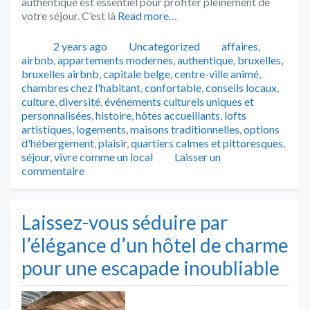
authentique est essentiel pour profiter pleinement de
votre séjour. C’est là
Read more…
Publié
Catégories
Tags
2 years ago
Uncategorized
affaires
,
airbnb
,
appartements modernes
,
authentique
,
bruxelles
,
bruxelles airbnb
,
capitale belge
,
centre-ville animé
,
chambres chez l'habitant
,
confortable
,
conseils locaux
,
culture
,
diversité
,
événements culturels uniques et
personnalisées
,
histoire
,
hôtes accueillants
,
lofts
artistiques
,
logements
,
maisons traditionnelles
,
options
d'hébergement
,
plaisir
,
quartiers calmes et pittoresques
,
séjour
,
vivre comme un local
Laisser un
commentaire
Laissez-vous séduire par
l’élégance d’un hôtel de charme
pour une escapade inoubliable