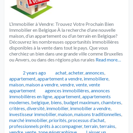
L’Immobilier à Vendre: Trouvez Votre Prochain Bien
Immobilier en Belgique À la recherche d’une nouvelle
maison, d’un appartement ou d’un terrain en Belgique?
Découvrez les nombreuses opportunités immobilières
disponibles à la vente dans tout le pays. Que vous
cherchiez un bien dans une grande ville comme Bruxelles
ou Anvers, ou dans des régions plus rurales
Read more…
Publié
Catégories
2 years ago
achat
,
acheter
,
annonces
,
appartement
,
appartement a vendre
,
immobiliere
,
maison
,
maison a vendre
,
vendre
,
vente
,
vente
Tags
appartement
agences immobilières
,
annonces
immobilières en ligne
,
appartement
,
appartements
modernes
,
belgique
,
biens
,
budget maximum
,
chambres
,
critères
,
diversité
,
immobilier
,
immobilier a vendre
,
investisseur immobilier
,
maison
,
maisons traditionnelles
,
marché immobilier
,
priorités
,
processus d'achat
,
professionnels prêts à accompagner
,
terrain
,
terrains
,
vendre
,
vente
,
zone géographique
Laisser un