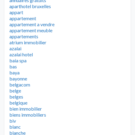
annuaires gratuits
aparthotel bruxelles
appart
appartement
appartement a vendre
appartement meuble
appartements
atrium immobilier
azalai
azalai hotel
baia spa
bas
baya
bayonne
belgacom
belge
belges
belgique
bien immobilier
biens immobiliers
biv
blanc
blanche