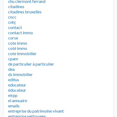
chu clermont ferrand
citadines
citadines bruxelles
cncc
cnhj
contact
contact immo
corse
cote immo
coté immo
cote immobilier
cpam
de particulier à particulier
dea
ds immobilier
editus
educateur
éducateur
eirpp
el annuaire
emails
entreprise du patrimoine vivant
entreprise nettoyage