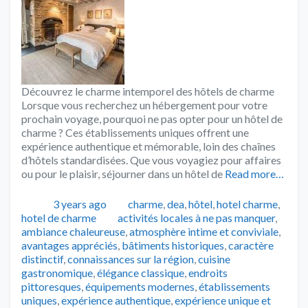
Découvrez le charme intemporel des hôtels de charme
Lorsque vous recherchez un hébergement pour votre
prochain voyage, pourquoi ne pas opter pour un hôtel de
charme ? Ces établissements uniques offrent une
expérience authentique et mémorable, loin des chaînes
d’hôtels standardisées. Que vous voyagiez pour affaires
ou pour le plaisir, séjourner dans un hôtel de
Read more…
Publié
Catégories
3 years ago
charme
,
dea
,
hôtel
,
hotel charme
,
Tags
hotel de charme
activités locales à ne pas manquer
,
ambiance chaleureuse
,
atmosphère intime et conviviale
,
avantages appréciés
,
bâtiments historiques
,
caractère
distinctif
,
connaissances sur la région
,
cuisine
gastronomique
,
élégance classique
,
endroits
pittoresques
,
équipements modernes
,
établissements
uniques
,
expérience authentique
,
expérience unique et