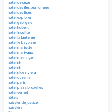
hotel de seze
hotel des iles borromees
hotel des lices
hotel explorer
hotel george v
hotel hubert
hotel insolite
hotel la lanterne
hotel le bayonne
hotel mariotte
hotel marivaux
hotel meininger
hôtel nh
hotel nh
hotel nice riviera
hotel oceania
hotel paris
hotel plaza bruxelles
hotel vernet
hôtels
huissier de justice
huissiers