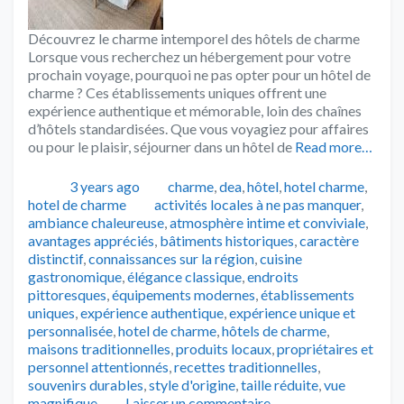
Découvrez le charme intemporel des hôtels de charme
Lorsque vous recherchez un hébergement pour votre
prochain voyage, pourquoi ne pas opter pour un hôtel de
charme ? Ces établissements uniques offrent une
expérience authentique et mémorable, loin des chaînes
d’hôtels standardisées. Que vous voyagiez pour affaires
ou pour le plaisir, séjourner dans un hôtel de
Read more…
Publié
Catégories
3 years ago
charme
,
dea
,
hôtel
,
hotel charme
,
Tags
hotel de charme
activités locales à ne pas manquer
,
ambiance chaleureuse
,
atmosphère intime et conviviale
,
avantages appréciés
,
bâtiments historiques
,
caractère
distinctif
,
connaissances sur la région
,
cuisine
gastronomique
,
élégance classique
,
endroits
pittoresques
,
équipements modernes
,
établissements
uniques
,
expérience authentique
,
expérience unique et
personnalisée
,
hotel de charme
,
hôtels de charme
,
maisons traditionnelles
,
produits locaux
,
propriétaires et
personnel attentionnés
,
recettes traditionnelles
,
souvenirs durables
,
style d'origine
,
taille réduite
,
vue
magnifique
Laisser un commentaire