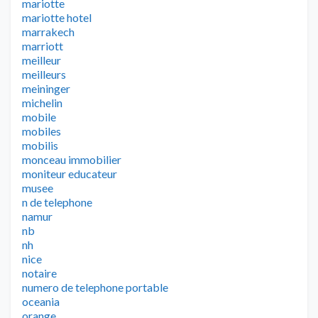
mariotte
mariotte hotel
marrakech
marriott
meilleur
meilleurs
meininger
michelin
mobile
mobiles
mobilis
monceau immobilier
moniteur educateur
musee
n de telephone
namur
nb
nh
nice
notaire
numero de telephone portable
oceania
orange