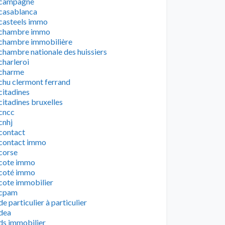
campagne
casablanca
casteels immo
chambre immo
chambre immobilière
chambre nationale des huissiers
charleroi
charme
chu clermont ferrand
citadines
citadines bruxelles
cncc
cnhj
contact
contact immo
corse
cote immo
coté immo
cote immobilier
cpam
de particulier à particulier
dea
ds immobilier