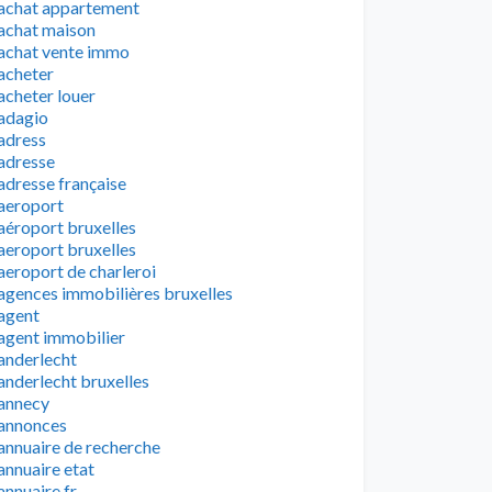
achat appartement
achat maison
achat vente immo
acheter
acheter louer
adagio
adress
adresse
adresse française
aeroport
aéroport bruxelles
aeroport bruxelles
aeroport de charleroi
agences immobilières bruxelles
agent
agent immobilier
anderlecht
anderlecht bruxelles
annecy
annonces
annuaire de recherche
annuaire etat
annuaire fr