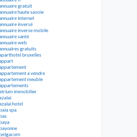
annuaire gratuit
annuaire haute savoie
annuaire internet
annuaire inversé
annuaire inverse mobile
annuaire santé
annuaire web
annuaires gratuits
aparthotel bruxelles
appart
appartement
appartement a vendre
appartement meuble
appartements
atrium immobilier
azalai
azalai hotel
baia spa
bas
baya
bayonne
belgacom