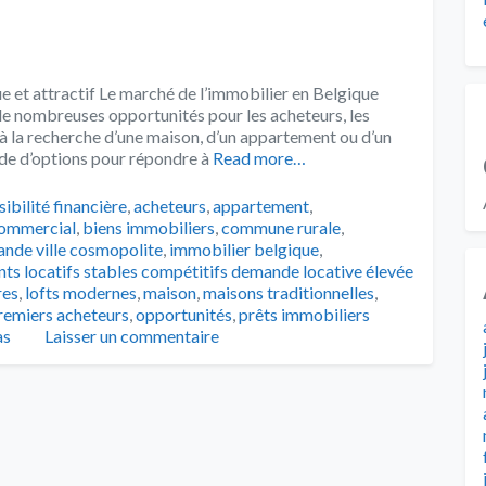
 et attractif Le marché de l’immobilier en Belgique
de nombreuses opportunités pour les acheteurs, les
 à la recherche d’une maison, d’un appartement ou d’un
ude d’options pour répondre à
Read more…
ibilité financière
,
acheteurs
,
appartement
,
commercial
,
biens immobiliers
,
commune rurale
,
ande ville cosmopolite
,
immobilier belgique
,
nts locatifs stables compétitifs demande locative élevée
res
,
lofts modernes
,
maison
,
maisons traditionnelles
,
premiers acheteurs
,
opportunités
,
prêts immobiliers
as
Laisser un commentaire