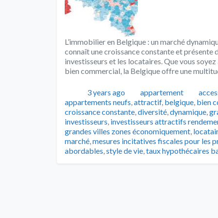
L’immobilier en Belgique : un marché dynamique
connaît une croissance constante et présente 
investisseurs et les locataires. Que vous soyez
bien commercial, la Belgique offre une multit
Publié
Catégories
Tags
3 years ago
appartement
access
appartements neufs
,
attractif
,
belgique
,
bien 
croissance constante
,
diversité
,
dynamique
,
gr
investisseurs
,
investisseurs attractifs rendeme
grandes villes zones économiquement
,
locatai
marché
,
mesures incitatives fiscales pour les 
abordables
,
style de vie
,
taux hypothécaires b