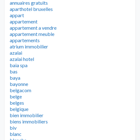
annuaires gratuits
aparthotel bruxelles
appart
appartement
appartement a vendre
appartement meuble
appartements
atrium immobilier
azalai
azalai hotel
baia spa
bas
baya
bayonne
belgacom
belge
belges
belgique
bien immobilier
biens immobiliers
biv
blanc