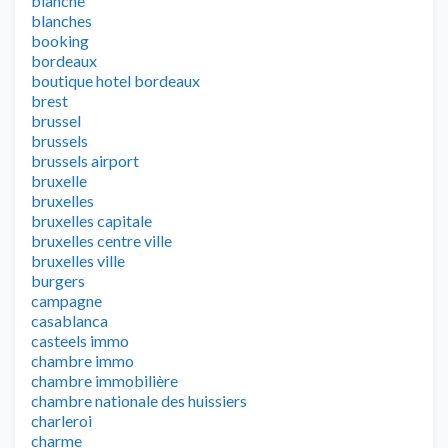
blanche
blanches
booking
bordeaux
boutique hotel bordeaux
brest
brussel
brussels
brussels airport
bruxelle
bruxelles
bruxelles capitale
bruxelles centre ville
bruxelles ville
burgers
campagne
casablanca
casteels immo
chambre immo
chambre immobilière
chambre nationale des huissiers
charleroi
charme