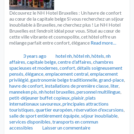
Découvrez le NH Hotel Bruxelles : Un havre de confort
au cœur de la capitale belge Si vous recherchez un séjour
inoubliable à Bruxelles, ne cherchez plus ! Le NH Hotel
Bruxelles est l’endroit idéal pour vous. Situé au cœur de
cette ville vibrante et cosmopolite, cet hôtel offre un
mélange parfait entre confort, élégance
Read more…
Publié
Catégories
Tags
3 years ago
hotel nh
,
hôtel nh
,
hôtels
,
nh
affaires
,
capitale belge
,
centre d'affaires
,
chambres
spacieuses et modernes
,
confort
,
détails soigneusement
pensés
,
élégance
,
emplacement central
,
emplacement
privilégié
,
gastronomie belge traditionnelle
,
grand-place
,
havre de confort
,
installations de première classe
,
liter
,
manneken pis
,
nh hotel bruxelles
,
personnel multilingue
,
petit-déjeuner buffet copieux
,
plaisir
,
plats
internationaux savoureux
,
principales attractions
touristiques
,
quartier européen
,
réservation d'excursions
,
salle de sport entièrement équipée
,
séjour inoubliable
,
services disponibles
,
transports en commun
accessibles
Laisser un commentaire