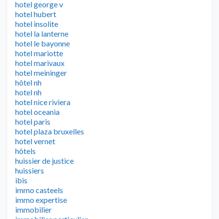
hotel george v
hotel hubert
hotel insolite
hotel la lanterne
hotel le bayonne
hotel mariotte
hotel marivaux
hotel meininger
hôtel nh
hotel nh
hotel nice riviera
hotel oceania
hotel paris
hotel plaza bruxelles
hotel vernet
hôtels
huissier de justice
huissiers
ibis
immo casteels
immo expertise
immobilier