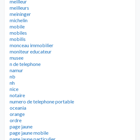
meilleur
meilleurs
meininger
michelin
mobile
mobiles
mobilis
monceau immobilier
moniteur educateur
musee
n de telephone
namur
nb
nh
nice
notaire
numero de telephone portable
oceania
orange
ordre
page jaune
page jaune mobile
page jaune particulier