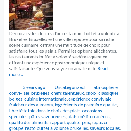
Découvrez les délices d’un restaurant buffet à volonté à
Bruxelles Bruxelles est une ville réputée pour sa riche
scène culinaire, offrant une multitude de choix pour
satisfaire tous les palais. Parmi les options alléchantes,
les restaurants buffet à volonté se démarquent en
offrant une expérience gastronomique unique et
satisfaisante. Que vous soyez un amateur de
Read
more…
Publié
Catégories
Tags
3 years ago
Uncategorized
atmosphère
conviviale
,
bruxelles
,
chefs talentueux
,
choix
,
classiques
belges
,
cuisine internationale
,
expérience conviviale
,
fraîcheur des aliments
,
ingrédients de première qualité
,
liberté totale dans le choix des plats
,
occasions
spéciales
,
pâtes savoureuses
,
plats méditerranéens
,
qualité des aliments
,
rapport qualité-prix
,
repas en
groupe
,
resto buffet à volonté bruxelles
,
saveurs locales
,