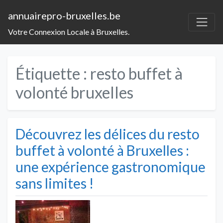
annuairepro-bruxelles.be
Votre Connexion Locale à Bruxelles.
Étiquette :
resto buffet à
volonté bruxelles
Découvrez les délices du resto
buffet à volonté à Bruxelles :
une expérience gastronomique
sans limites !