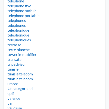
téléphone
telephone fixe
telephone mobile
telephone portable
telephones
téléphones
telephonique
téléphonique
telephoniques
terrasse
terre blanche
tower immobilier
transatel
tripadvisor
tunisie
tunisie télécom
tunisie telecom
umons
Uncategorized
uplf
valence
var
vaucluse