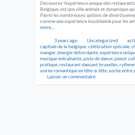
Découvrez l’expérience unique des restaurants d
Belgique, est une ville animée et dynamique qui
Parmi les nombreuses options de divertissemen
comme une expérience inoubliable pour les ama
more…
Publié
Catégories
Tag
3 years ago
Uncategorized
act
capitale de la belgique
,
célébration spéciale
,
c
manger
,
énergie débordante
,
expérience uniqu
musique entraînante
,
piste de danse
,
plaisir cu
pratique
,
restaurant dansant bruxelles
,
rythmes
soirée romantique en tête-à-tête
,
sortie entre
Laisser un commentaire