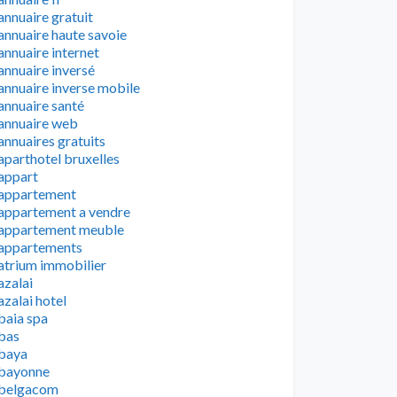
annuaire gratuit
annuaire haute savoie
annuaire internet
annuaire inversé
annuaire inverse mobile
annuaire santé
annuaire web
annuaires gratuits
aparthotel bruxelles
appart
appartement
appartement a vendre
appartement meuble
appartements
atrium immobilier
azalai
azalai hotel
baia spa
bas
baya
bayonne
belgacom