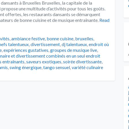
ansants à Bruxelles Bruxelles, la capitale de la
 propose une multitude d’activités pour tous les goûts.
t offertes, les restaurants dansants se démarquent
teurs de bonne cuisine et de musique entraînante.
Read
s
ivités
,
ambiance festive
,
bonne cuisine
,
bruxelles
,
hefs talentueux
,
divertissement
,
dj talentueux
,
endroit où
e
,
expériences gustatives
,
groupes de musique live
,
linaire et divertissement combinés en un seul endroit
 entraînants
,
saveurs exotiques
,
soirée divertissante
,
 amis
,
swing énergique
,
tango sensuel
,
variété culinaire