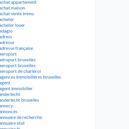
achat appartement
achat maison
achat vente immo
acheter
acheter louer
adagio
adress
adresse
adresse française
aeroport
aéroport bruxelles
aeroport bruxelles
aeroport de charleroi
agences immobilières bruxelles
agent
agent immobilier
anderlecht
anderlecht bruxelles
annecy
annonces
annuaire de recherche
annuaire etat
annuaire fr