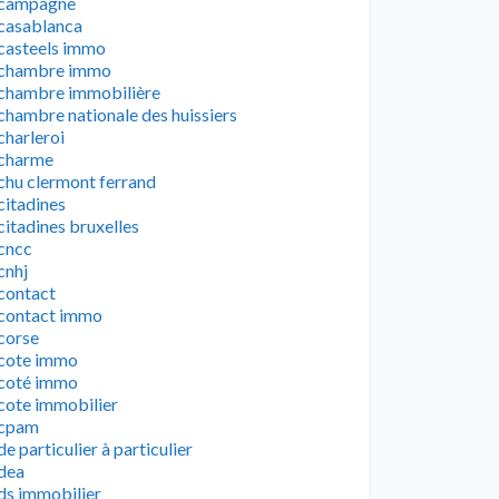
campagne
casablanca
casteels immo
chambre immo
chambre immobilière
chambre nationale des huissiers
charleroi
charme
chu clermont ferrand
citadines
citadines bruxelles
cncc
cnhj
contact
contact immo
corse
cote immo
coté immo
cote immobilier
cpam
de particulier à particulier
dea
ds immobilier