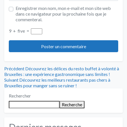
Enregistrer mon nom, mon e-mail et mon site web
dans ce navigateur pour la prochaine fois que je
commenterai.
9
+
five
=
Navigation
Article
Précédent
Découvrez les délices du resto buffet à volonté à
précédent
Bruxelles : une expérience gastronomique sans limites !
de
Article
:
Suivant
Découvrez les meilleurs restaurants pas chers à
suivant
Bruxelles pour manger sans se ruiner !
l’article
:
Rechercher
Recherche