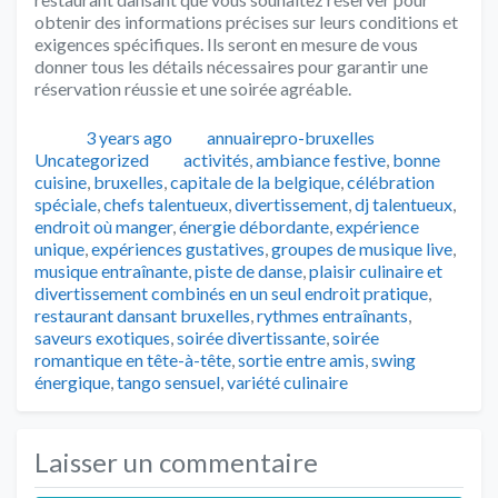
obtenir des informations précises sur leurs conditions et
exigences spécifiques. Ils seront en mesure de vous
donner tous les détails nécessaires pour garantir une
réservation réussie et une soirée agréable.
Publié
Auteur
Catégories
3 years ago
annuairepro-bruxelles
Tags
Uncategorized
activités
,
ambiance festive
,
bonne
cuisine
,
bruxelles
,
capitale de la belgique
,
célébration
spéciale
,
chefs talentueux
,
divertissement
,
dj talentueux
,
endroit où manger
,
énergie débordante
,
expérience
unique
,
expériences gustatives
,
groupes de musique live
,
musique entraînante
,
piste de danse
,
plaisir culinaire et
divertissement combinés en un seul endroit pratique
,
restaurant dansant bruxelles
,
rythmes entraînants
,
saveurs exotiques
,
soirée divertissante
,
soirée
romantique en tête-à-tête
,
sortie entre amis
,
swing
énergique
,
tango sensuel
,
variété culinaire
Laisser un commentaire