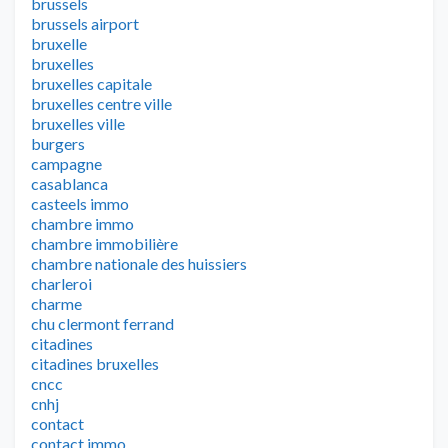
brussels
brussels airport
bruxelle
bruxelles
bruxelles capitale
bruxelles centre ville
bruxelles ville
burgers
campagne
casablanca
casteels immo
chambre immo
chambre immobilière
chambre nationale des huissiers
charleroi
charme
chu clermont ferrand
citadines
citadines bruxelles
cncc
cnhj
contact
contact immo