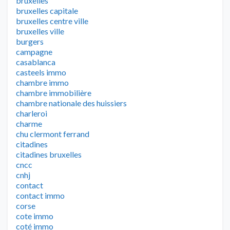
bruxelles
bruxelles capitale
bruxelles centre ville
bruxelles ville
burgers
campagne
casablanca
casteels immo
chambre immo
chambre immobilière
chambre nationale des huissiers
charleroi
charme
chu clermont ferrand
citadines
citadines bruxelles
cncc
cnhj
contact
contact immo
corse
cote immo
coté immo