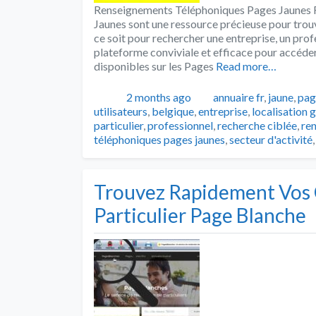
Renseignements Téléphoniques Pages Jaunes 
Jaunes sont une ressource précieuse pour tro
ce soit pour rechercher une entreprise, un prof
plateforme conviviale et efficace pour accéde
disponibles sur les Pages
Read more…
Publié
Catégories
2 months ago
annuaire fr
,
jaune
,
pag
utilisateurs
,
belgique
,
entreprise
,
localisation
particulier
,
professionnel
,
recherche ciblée
,
re
téléphoniques pages jaunes
,
secteur d'activité
Trouvez Rapidement Vos C
Particulier Page Blanche