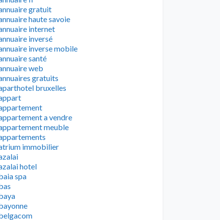
annuaire gratuit
annuaire haute savoie
annuaire internet
annuaire inversé
annuaire inverse mobile
annuaire santé
annuaire web
annuaires gratuits
aparthotel bruxelles
appart
appartement
appartement a vendre
appartement meuble
appartements
atrium immobilier
azalai
azalai hotel
baia spa
bas
baya
bayonne
belgacom