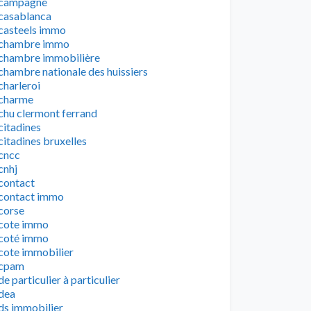
campagne
casablanca
casteels immo
chambre immo
chambre immobilière
chambre nationale des huissiers
charleroi
charme
chu clermont ferrand
citadines
citadines bruxelles
cncc
cnhj
contact
contact immo
corse
cote immo
coté immo
cote immobilier
cpam
de particulier à particulier
dea
ds immobilier