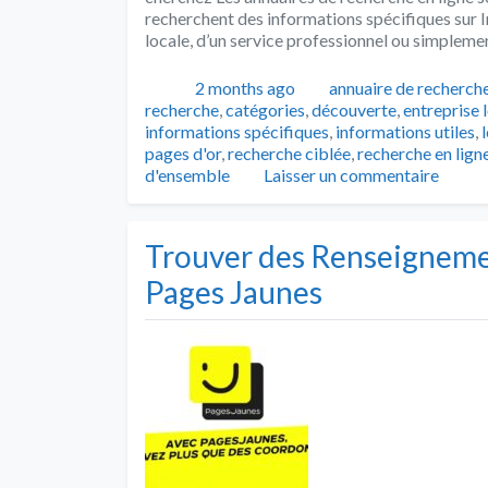
recherchent des informations spécifiques sur I
locale, d’un service professionnel ou simplemen
Publié
Catégories
2 months ago
annuaire de recherch
recherche
,
catégories
,
découverte
,
entreprise 
informations spécifiques
,
informations utiles
,
pages d'or
,
recherche ciblée
,
recherche en lign
d'ensemble
Laisser un commentaire
Trouver des Renseignemen
Pages Jaunes