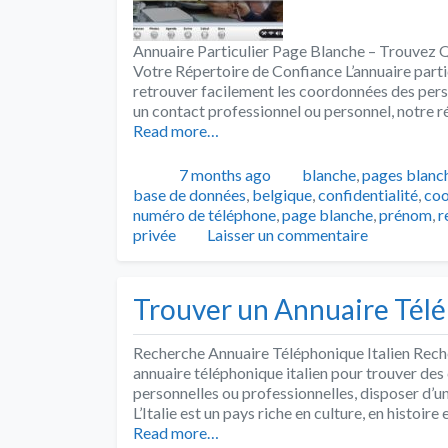
Annuaire Particulier Page Blanche – Trouvez 
Votre Répertoire de Confiance L’annuaire parti
retrouver facilement les coordonnées des pers
un contact professionnel ou personnel, notre 
Read more…
Publié
Catégories
7 months ago
blanche
,
pages blanc
base de données
,
belgique
,
confidentialité
,
co
numéro de téléphone
,
page blanche
,
prénom
,
r
privée
Laisser un commentaire
Trouver un Annuaire Télé
Recherche Annuaire Téléphonique Italien Rech
annuaire téléphonique italien pour trouver des 
personnelles ou professionnelles, disposer d’un 
L’Italie est un pays riche en culture, en histoi
Read more…