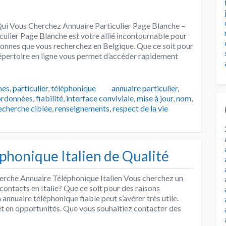
Qui Vous Cherchez Annuaire Particulier Page Blanche –
culier Page Blanche est votre allié incontournable pour
onnes que vous recherchez en Belgique. Que ce soit pour
répertoire en ligne vous permet d’accéder rapidement
Tags
hes
,
particulier
,
téléphonique
annuaire particulier
,
ordonnées
,
fiabilité
,
interface conviviale
,
mise à jour
,
nom
,
echerche ciblée
,
renseignements
,
respect de la vie
phonique Italien de Qualité
erche Annuaire Téléphonique Italien Vous cherchez un
contacts en Italie? Que ce soit pour des raisons
annuaire téléphonique fiable peut s’avérer très utile.
re et en opportunités. Que vous souhaitiez contacter des