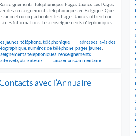
Renseignements Téléphoniques Pages Jaunes Les Pages
uver des renseignements téléphoniques en Belgique. Que
essionnel ou un particulier, les Pages Jaunes offrent une
r à ces informations. Les renseignements téléphoniques
Tags
es jaunes
,
téléphone
,
téléphonique
adresses
,
avis des
 géographique
,
numéros de téléphone
,
pages jaunes
,
nseignements téléphoniques
,
renseignements
,
site web
,
utilisateurs
Laisser un commentaire
ontacts avec l’Annuaire