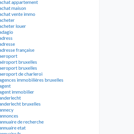
achat appartement
achat maison
achat vente immo
acheter
acheter louer
adagio
adress
adresse
adresse française
aeroport
aéroport bruxelles
aeroport bruxelles
aeroport de charleroi
agences immobilières bruxelles
agent
agent immobilier
anderlecht
anderlecht bruxelles
annecy
annonces
annuaire de recherche
annuaire etat
annuaire fr