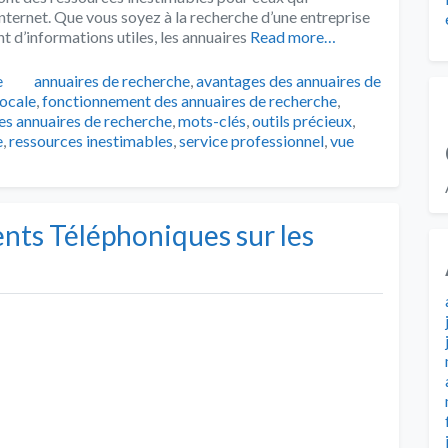
nternet. Que vous soyez à la recherche d’une entreprise
t d’informations utiles, les annuaires
Read more…
Tags
e
annuaires de recherche
,
avantages des annuaires de
locale
,
fonctionnement des annuaires de recherche
,
les annuaires de recherche
,
mots-clés
,
outils précieux
,
e
,
ressources inestimables
,
service professionnel
,
vue
ts Téléphoniques sur les