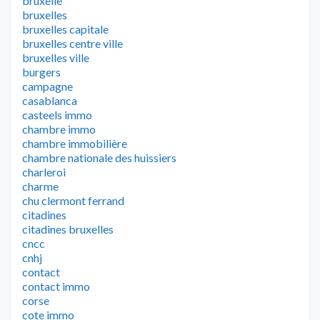
bruxelle
bruxelles
bruxelles capitale
bruxelles centre ville
bruxelles ville
burgers
campagne
casablanca
casteels immo
chambre immo
chambre immobilière
chambre nationale des huissiers
charleroi
charme
chu clermont ferrand
citadines
citadines bruxelles
cncc
cnhj
contact
contact immo
corse
cote immo