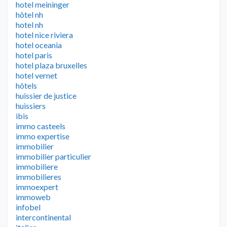
hotel meininger
hôtel nh
hotel nh
hotel nice riviera
hotel oceania
hotel paris
hotel plaza bruxelles
hotel vernet
hôtels
huissier de justice
huissiers
ibis
immo casteels
immo expertise
immobilier
immobilier particulier
immobiliere
immobilieres
immoexpert
immoweb
infobel
intercontinental