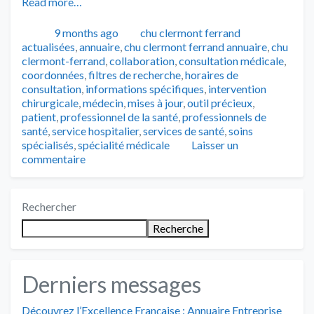
Read more…
Publié
Catégories
Tags
9 months ago
chu clermont ferrand
actualisées
,
annuaire
,
chu clermont ferrand annuaire
,
chu
clermont-ferrand
,
collaboration
,
consultation médicale
,
coordonnées
,
filtres de recherche
,
horaires de
consultation
,
informations spécifiques
,
intervention
chirurgicale
,
médecin
,
mises à jour
,
outil précieux
,
patient
,
professionnel de la santé
,
professionnels de
santé
,
service hospitalier
,
services de santé
,
soins
spécialisés
,
spécialité médicale
Laisser un
commentaire
Rechercher
Recherche
Derniers messages
Découvrez l’Excellence Française : Annuaire Entreprise