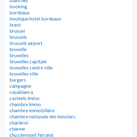
blanches
booking
bordeaux
boutique hotel bordeaux
brest
brussel
brussels
brussels airport
bruxelle
bruxelles
bruxelles capitale
bruxelles centre ville
bruxelles ville
burgers
campagne
casablanca
casteels immo
chambre immo
chambre immobilière
chambre nationale des huissiers
charleroi
charme
chu clermont ferrand