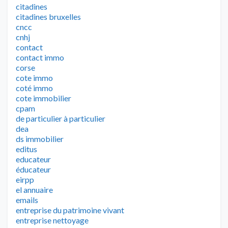
citadines
citadines bruxelles
cncc
cnhj
contact
contact immo
corse
cote immo
coté immo
cote immobilier
cpam
de particulier à particulier
dea
ds immobilier
editus
educateur
éducateur
eirpp
el annuaire
emails
entreprise du patrimoine vivant
entreprise nettoyage