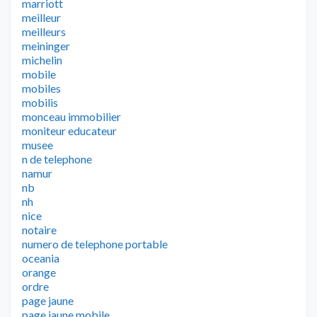
marriott
meilleur
meilleurs
meininger
michelin
mobile
mobiles
mobilis
monceau immobilier
moniteur educateur
musee
n de telephone
namur
nb
nh
nice
notaire
numero de telephone portable
oceania
orange
ordre
page jaune
page jaune mobile