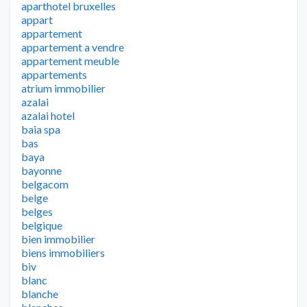
aparthotel bruxelles
appart
appartement
appartement a vendre
appartement meuble
appartements
atrium immobilier
azalai
azalai hotel
baia spa
bas
baya
bayonne
belgacom
belge
belges
belgique
bien immobilier
biens immobiliers
biv
blanc
blanche