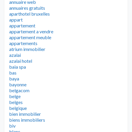
annuaire web
annuaires gratuits
aparthotel bruxelles
appart
appartement
appartement a vendre
appartement meuble
appartements
atrium immobilier
azalai
azalai hotel
baia spa
bas
baya
bayonne
belgacom
belge
belges
belgique
bien immobilier
biens immobiliers
biv
blanc