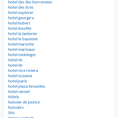
hotel des iles borromees
hotel des lices
hotel explorer
hotel george v
hotel hubert
hotel insolite
hotel la lanterne
hotel le bayonne
hotel mariotte
hotel marivaux
hotel meininger
hôtel nh
hotel nh
hotel nice riviera
hotel oceania
hotel paris
hotel plaza bruxelles
hotel vernet
hôtels
huissier de justice
huissiers
ibis
immo casteels