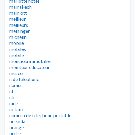
mariotte hotel
marrakech
marriott
meilleur
meilleurs
meininger
michelin
mobile
mobiles
mobilis
monceau immobilier
moniteur educateur
musee
n de telephone
namur
nb
nh
nice
notaire
numero de telephone portable
oceania
orange
ordre