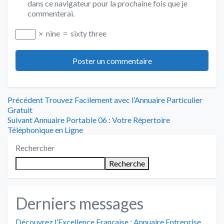
dans ce navigateur pour la prochaine fois que je
commenterai.
×
nine
=
sixty three
Navigation
Article
Précédent
Trouvez Facilement avec l’Annuaire Particulier
précédent
Gratuit
de
Article
:
Suivant
Annuaire Portable 06 : Votre Répertoire
suivant
Téléphonique en Ligne
l’article
:
Rechercher
Recherche
Derniers messages
Découvrez l’Excellence Française : Annuaire Entreprise