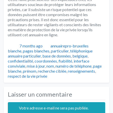
utilisateurs soucieux de protéger leurs informations
privées, car il subsiste un risque potentiel que ces
données puissent être compromises malgré les
précautions prises. Il est donc essentiel pour les
utilisateurs de rester vigilants et conscients des limites
en matière de protection de la vie privée lorsqu’ils
utilisent cet annuaire en ligne.
Publié
Auteur
Catégorie
7 months ago
annuairepro-bruxelles
Tags
blanche
,
pages blanches
,
particulier
,
téléphonique
annuaire particulier
,
base de données
,
belgique
,
confidentialité
,
coordonnées
,
fiabilité
,
interface
conviviale
,
mise à jour
,
nom
,
numéro de téléphone
,
page
blanche
,
prénom
,
recherche ciblée
,
renseignements
,
respect de la vie privée
Laisser un commentaire
Votre adresse e-mail ne sera pas publiée.