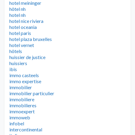
hotel meininger
hôtel nh
hotel nh
hotel nice riviera
hotel oceania
hotel paris
hotel plaza bruxelles
hotel vernet
hôtels
huissier de justice
huissiers
ibis
immo casteels
immo expertise
immobilier
immobilier particulier
immobiliere
immobilieres
immoexpert
immoweb
infobel
intercontinental