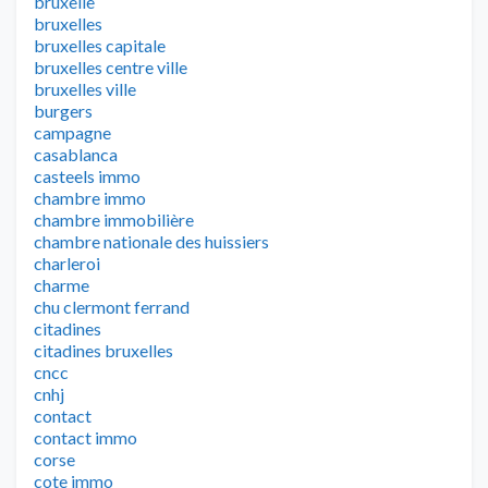
bruxelle
bruxelles
bruxelles capitale
bruxelles centre ville
bruxelles ville
burgers
campagne
casablanca
casteels immo
chambre immo
chambre immobilière
chambre nationale des huissiers
charleroi
charme
chu clermont ferrand
citadines
citadines bruxelles
cncc
cnhj
contact
contact immo
corse
cote immo