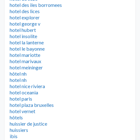
hotel des iles borromees
hotel des lices
hotel explorer
hotel george v
hotel hubert
hotel insolite
hotel la lanterne
hotel le bayonne
hotel mariotte
hotel marivaux
hotel meininger
hôtel nh
hotel nh
hotel nice riviera
hotel oceania
hotel paris
hotel plaza bruxelles
hotel vernet
hôtels
huissier de justice
huissiers
ibis