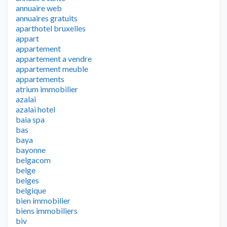
annuaire web
annuaires gratuits
aparthotel bruxelles
appart
appartement
appartement a vendre
appartement meuble
appartements
atrium immobilier
azalai
azalai hotel
baia spa
bas
baya
bayonne
belgacom
belge
belges
belgique
bien immobilier
biens immobiliers
biv