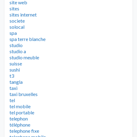
site web
sites
sites internet
societe
solocal
spa
spa terre blanche
studio
studio a
studio meuble
suisse
sushi
t3
tangla
taxi
taxi bruxelles
tel
tel mobile
tel portable
telephon
téléphone
telephone fixe
telephone mobile