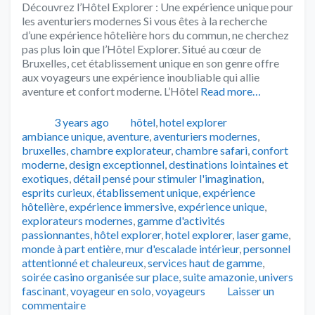
Découvrez l’Hôtel Explorer : Une expérience unique pour
les aventuriers modernes Si vous êtes à la recherche
d’une expérience hôtelière hors du commun, ne cherchez
pas plus loin que l’Hôtel Explorer. Situé au cœur de
Bruxelles, cet établissement unique en son genre offre
aux voyageurs une expérience inoubliable qui allie
aventure et confort moderne. L’Hôtel
Read more…
Publié
Catégories
Tags
3 years ago
hôtel
,
hotel explorer
ambiance unique
,
aventure
,
aventuriers modernes
,
bruxelles
,
chambre explorateur
,
chambre safari
,
confort
moderne
,
design exceptionnel
,
destinations lointaines et
exotiques
,
détail pensé pour stimuler l'imagination
,
esprits curieux
,
établissement unique
,
expérience
hôtelière
,
expérience immersive
,
expérience unique
,
explorateurs modernes
,
gamme d'activités
passionnantes
,
hôtel explorer
,
hotel explorer
,
laser game
,
monde à part entière
,
mur d'escalade intérieur
,
personnel
attentionné et chaleureux
,
services haut de gamme
,
soirée casino organisée sur place
,
suite amazonie
,
univers
fascinant
,
voyageur en solo
,
voyageurs
Laisser un
commentaire