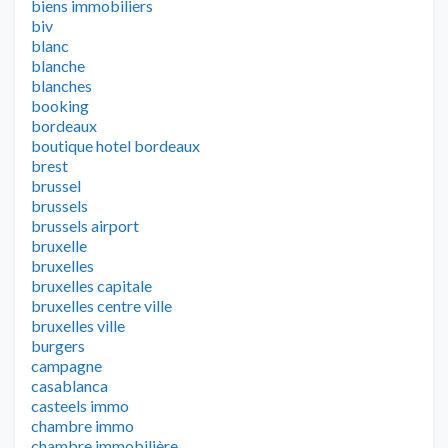
biens immobiliers
biv
blanc
blanche
blanches
booking
bordeaux
boutique hotel bordeaux
brest
brussel
brussels
brussels airport
bruxelle
bruxelles
bruxelles capitale
bruxelles centre ville
bruxelles ville
burgers
campagne
casablanca
casteels immo
chambre immo
chambre immobilière