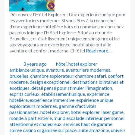
Découvrez l’Hôtel Explorer : Une expérience unique pour
les aventuriers modernes Si vous êtes à la recherche
d’une expérience hôtelière hors du commun, ne cherchez
pas plus loin que l’Hôtel Explorer. Situé au cœur de
Bruxelles, cet établissement unique en son genre offre
aux voyageurs une expérience inoubliable qui allie
aventure et confort moderne. L’Hôtel
Read more…
Publié
Catégories
Tags
3 years ago
hôtel
,
hotel explorer
ambiance unique
,
aventure
,
aventuriers modernes
,
bruxelles
,
chambre explorateur
,
chambre safari
,
confort
moderne
,
design exceptionnel
,
destinations lointaines et
exotiques
,
détail pensé pour stimuler l'imagination
,
esprits curieux
,
établissement unique
,
expérience
hôtelière
,
expérience immersive
,
expérience unique
,
explorateurs modernes
,
gamme d'activités
passionnantes
,
hôtel explorer
,
hotel explorer
,
laser game
,
monde à part entière
,
mur d'escalade intérieur
,
personnel
attentionné et chaleureux
,
services haut de gamme
,
soirée casino organisée sur place
,
suite amazonie
,
univers