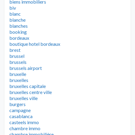
biens immobiliers
biv
blanc
blanche
blanches
booking
bordeaux
boutique hotel bordeaux
brest
brussel
brussels
brussels airport
bruxelle
bruxelles
bruxelles capitale
bruxelles centre ville
bruxelles ville
burgers
campagne
casablanca
casteels immo
chambre immo
chambre immobilière