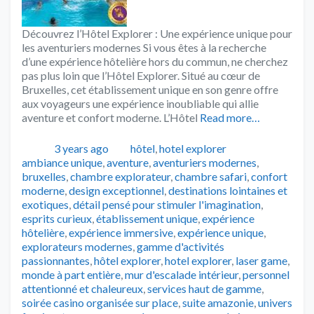
Découvrez l’Hôtel Explorer : Une expérience unique pour
les aventuriers modernes Si vous êtes à la recherche
d’une expérience hôtelière hors du commun, ne cherchez
pas plus loin que l’Hôtel Explorer. Situé au cœur de
Bruxelles, cet établissement unique en son genre offre
aux voyageurs une expérience inoubliable qui allie
aventure et confort moderne. L’Hôtel
Read more…
Publié
Catégories
Tags
3 years ago
hôtel
,
hotel explorer
ambiance unique
,
aventure
,
aventuriers modernes
,
bruxelles
,
chambre explorateur
,
chambre safari
,
confort
moderne
,
design exceptionnel
,
destinations lointaines et
exotiques
,
détail pensé pour stimuler l'imagination
,
esprits curieux
,
établissement unique
,
expérience
hôtelière
,
expérience immersive
,
expérience unique
,
explorateurs modernes
,
gamme d'activités
passionnantes
,
hôtel explorer
,
hotel explorer
,
laser game
,
monde à part entière
,
mur d'escalade intérieur
,
personnel
attentionné et chaleureux
,
services haut de gamme
,
soirée casino organisée sur place
,
suite amazonie
,
univers