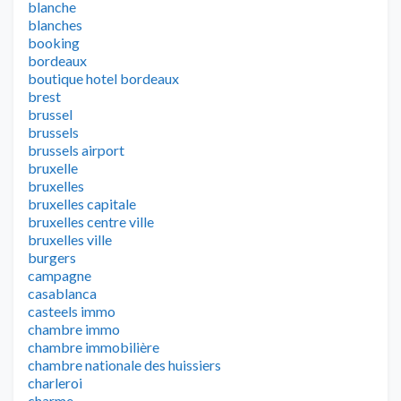
blanche
blanches
booking
bordeaux
boutique hotel bordeaux
brest
brussel
brussels
brussels airport
bruxelle
bruxelles
bruxelles capitale
bruxelles centre ville
bruxelles ville
burgers
campagne
casablanca
casteels immo
chambre immo
chambre immobilière
chambre nationale des huissiers
charleroi
charme