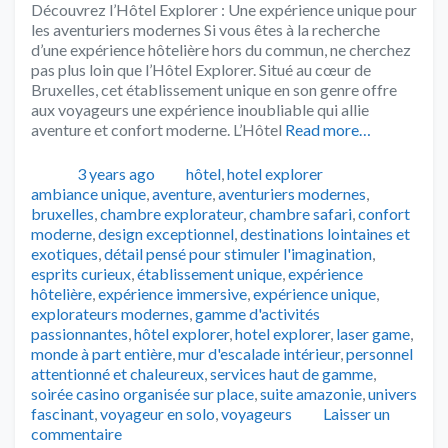
Découvrez l’Hôtel Explorer : Une expérience unique pour
les aventuriers modernes Si vous êtes à la recherche
d’une expérience hôtelière hors du commun, ne cherchez
pas plus loin que l’Hôtel Explorer. Situé au cœur de
Bruxelles, cet établissement unique en son genre offre
aux voyageurs une expérience inoubliable qui allie
aventure et confort moderne. L’Hôtel
Read more…
Publié
Catégories
Tags
3 years ago
hôtel
,
hotel explorer
ambiance unique
,
aventure
,
aventuriers modernes
,
bruxelles
,
chambre explorateur
,
chambre safari
,
confort
moderne
,
design exceptionnel
,
destinations lointaines et
exotiques
,
détail pensé pour stimuler l'imagination
,
esprits curieux
,
établissement unique
,
expérience
hôtelière
,
expérience immersive
,
expérience unique
,
explorateurs modernes
,
gamme d'activités
passionnantes
,
hôtel explorer
,
hotel explorer
,
laser game
,
monde à part entière
,
mur d'escalade intérieur
,
personnel
attentionné et chaleureux
,
services haut de gamme
,
soirée casino organisée sur place
,
suite amazonie
,
univers
fascinant
,
voyageur en solo
,
voyageurs
Laisser un
commentaire