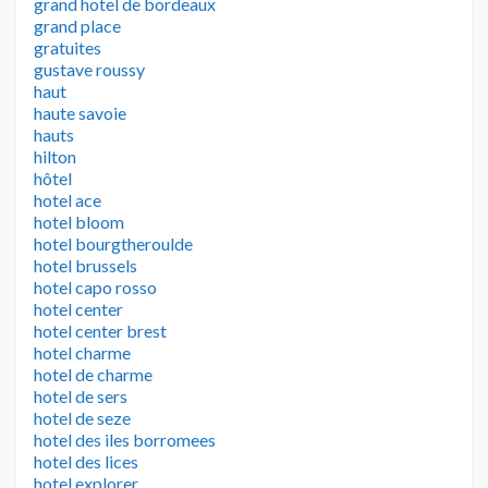
grand hotel de bordeaux
grand place
gratuites
gustave roussy
haut
haute savoie
hauts
hilton
hôtel
hotel ace
hotel bloom
hotel bourgtheroulde
hotel brussels
hotel capo rosso
hotel center
hotel center brest
hotel charme
hotel de charme
hotel de sers
hotel de seze
hotel des iles borromees
hotel des lices
hotel explorer