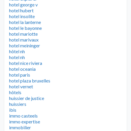
hotel george v
hotel hubert
hotel insolite
hotel la lanterne
hotel le bayonne
hotel mariotte
hotel marivaux
hotel meininger
hôtel nh
hotel nh
hotel nice riviera
hotel oceania
hotel paris
hotel plaza bruxelles
hotel vernet
hôtels
huissier de justice
huissiers
ibis
immo casteels
immo expertise
immobilier