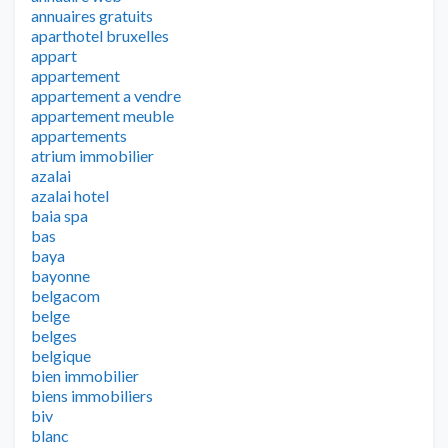
annuaires gratuits
aparthotel bruxelles
appart
appartement
appartement a vendre
appartement meuble
appartements
atrium immobilier
azalai
azalai hotel
baia spa
bas
baya
bayonne
belgacom
belge
belges
belgique
bien immobilier
biens immobiliers
biv
blanc