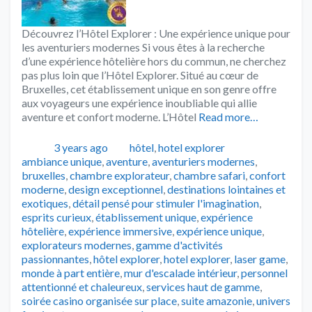
Découvrez l’Hôtel Explorer : Une expérience unique pour
les aventuriers modernes Si vous êtes à la recherche
d’une expérience hôtelière hors du commun, ne cherchez
pas plus loin que l’Hôtel Explorer. Situé au cœur de
Bruxelles, cet établissement unique en son genre offre
aux voyageurs une expérience inoubliable qui allie
aventure et confort moderne. L’Hôtel
Read more…
Publié
Catégories
Tags
3 years ago
hôtel
,
hotel explorer
ambiance unique
,
aventure
,
aventuriers modernes
,
bruxelles
,
chambre explorateur
,
chambre safari
,
confort
moderne
,
design exceptionnel
,
destinations lointaines et
exotiques
,
détail pensé pour stimuler l'imagination
,
esprits curieux
,
établissement unique
,
expérience
hôtelière
,
expérience immersive
,
expérience unique
,
explorateurs modernes
,
gamme d'activités
passionnantes
,
hôtel explorer
,
hotel explorer
,
laser game
,
monde à part entière
,
mur d'escalade intérieur
,
personnel
attentionné et chaleureux
,
services haut de gamme
,
soirée casino organisée sur place
,
suite amazonie
,
univers