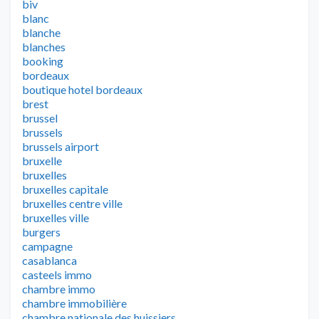
biv
blanc
blanche
blanches
booking
bordeaux
boutique hotel bordeaux
brest
brussel
brussels
brussels airport
bruxelle
bruxelles
bruxelles capitale
bruxelles centre ville
bruxelles ville
burgers
campagne
casablanca
casteels immo
chambre immo
chambre immobilière
chambre nationale des huissiers