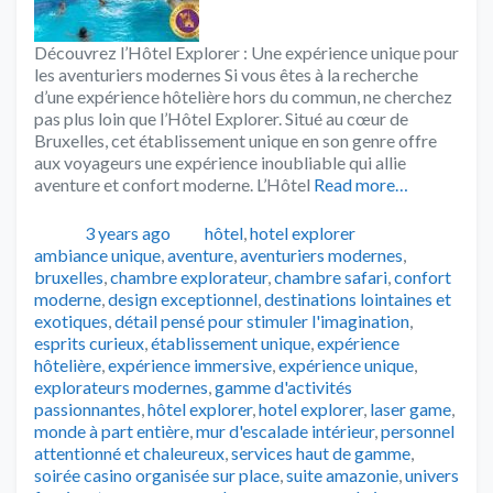
Découvrez l’Hôtel Explorer : Une expérience unique pour
les aventuriers modernes Si vous êtes à la recherche
d’une expérience hôtelière hors du commun, ne cherchez
pas plus loin que l’Hôtel Explorer. Situé au cœur de
Bruxelles, cet établissement unique en son genre offre
aux voyageurs une expérience inoubliable qui allie
aventure et confort moderne. L’Hôtel
Read more…
Publié
Catégories
Tags
3 years ago
hôtel
,
hotel explorer
ambiance unique
,
aventure
,
aventuriers modernes
,
bruxelles
,
chambre explorateur
,
chambre safari
,
confort
moderne
,
design exceptionnel
,
destinations lointaines et
exotiques
,
détail pensé pour stimuler l'imagination
,
esprits curieux
,
établissement unique
,
expérience
hôtelière
,
expérience immersive
,
expérience unique
,
explorateurs modernes
,
gamme d'activités
passionnantes
,
hôtel explorer
,
hotel explorer
,
laser game
,
monde à part entière
,
mur d'escalade intérieur
,
personnel
attentionné et chaleureux
,
services haut de gamme
,
soirée casino organisée sur place
,
suite amazonie
,
univers