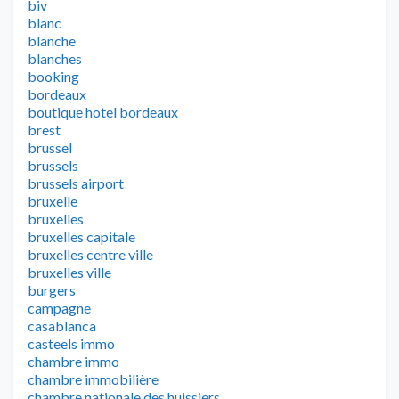
biv
blanc
blanche
blanches
booking
bordeaux
boutique hotel bordeaux
brest
brussel
brussels
brussels airport
bruxelle
bruxelles
bruxelles capitale
bruxelles centre ville
bruxelles ville
burgers
campagne
casablanca
casteels immo
chambre immo
chambre immobilière
chambre nationale des huissiers