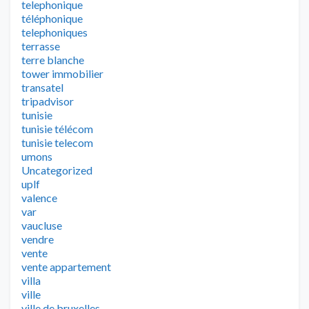
telephonique
téléphonique
telephoniques
terrasse
terre blanche
tower immobilier
transatel
tripadvisor
tunisie
tunisie télécom
tunisie telecom
umons
Uncategorized
uplf
valence
var
vaucluse
vendre
vente
vente appartement
villa
ville
ville de bruxelles