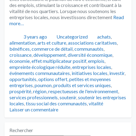
des emplois, stimulant la croissance et contribuant à la
vitalité de nos quartiers. Lorsque nous soutenons les
entreprises locales, nous investissons directement
Read
more…
Publié
Catégories
Tags
3 years ago
Uncategorized
achats
,
alimentation
,
arts et culture
,
associations caritatives
,
bénéfices
,
commerce de détail
,
communautés
,
croissance
,
développement
,
diversité économique
,
économie
,
effet multiplicateur positif
,
emplois
,
empreinte écologique réduite
,
entreprises locales
,
événements communautaires
,
initiatives locales
,
investir
,
opportunités
,
options offert
,
petites et moyennes
entreprises
,
poumon
,
produits et services uniques
,
prospérité
,
région
,
respectueuses de l'environnement
,
services professionnels
,
soutenir
,
soutenir les entreprises
locales
,
tissu social des communautés
,
vitalité
Laisser un commentaire
Rechercher