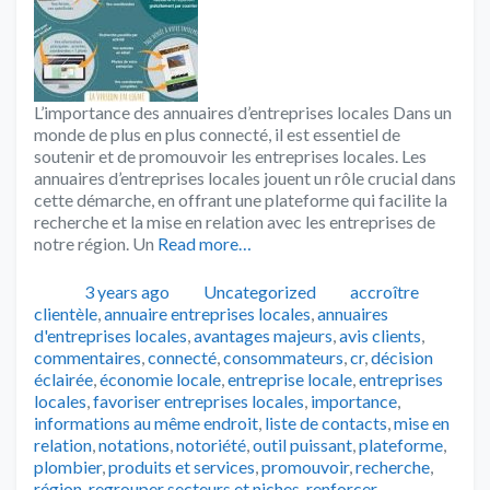
L’importance des annuaires d’entreprises locales Dans un
monde de plus en plus connecté, il est essentiel de
soutenir et de promouvoir les entreprises locales. Les
annuaires d’entreprises locales jouent un rôle crucial dans
cette démarche, en offrant une plateforme qui facilite la
recherche et la mise en relation avec les entreprises de
notre région. Un
Read more…
Publié
Catégories
Tags
3 years ago
Uncategorized
accroître
clientèle
,
annuaire entreprises locales
,
annuaires
d'entreprises locales
,
avantages majeurs
,
avis clients
,
commentaires
,
connecté
,
consommateurs
,
cr
,
décision
éclairée
,
économie locale
,
entreprise locale
,
entreprises
locales
,
favoriser entreprises locales
,
importance
,
informations au même endroit
,
liste de contacts
,
mise en
relation
,
notations
,
notoriété
,
outil puissant
,
plateforme
,
plombier
,
produits et services
,
promouvoir
,
recherche
,
région
,
regrouper secteurs et niches
,
renforcer