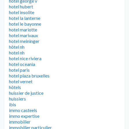
hotel george v
hotel hubert
hotel insolite
hotel la lanterne
hotel le bayonne
hotel mariotte
hotel marivaux
hotel meininger
hôtel nh
hotel nh
hotel nice riviera
hotel oceania
hotel paris
hotel plaza bruxelles
hotel vernet
hôtels
huissier de justice
huissiers
ibis
immo casteels
immo expertise
immobilier
immobilier particulier