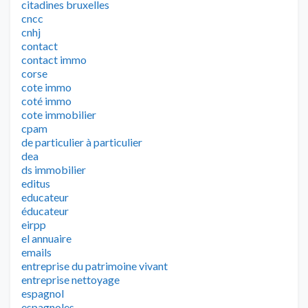
citadines bruxelles
cncc
cnhj
contact
contact immo
corse
cote immo
coté immo
cote immobilier
cpam
de particulier à particulier
dea
ds immobilier
editus
educateur
éducateur
eirpp
el annuaire
emails
entreprise du patrimoine vivant
entreprise nettoyage
espagnol
espagnoles