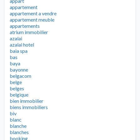
appart
appartement
appartement a vendre
appartement meuble
appartements
atrium immobilier
azalai
azalai hotel
baia spa
bas
baya
bayonne
belgacom
belge
belges
belgique
bien immobilier
biens immobiliers
biv
blanc
blanche
blanches
booking