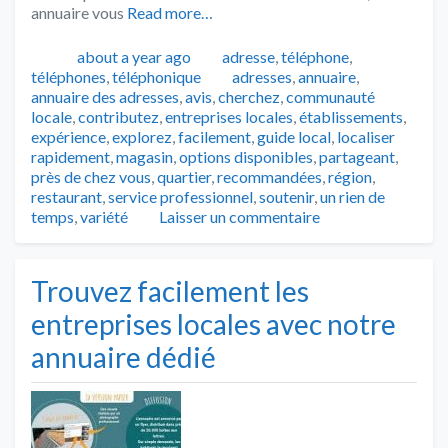
annuaire vous
Read more…
Publié
Catégories
about a year ago
adresse
,
téléphone
,
Tags
téléphones
,
téléphonique
adresses
,
annuaire
,
annuaire des adresses
,
avis
,
cherchez
,
communauté
locale
,
contributez
,
entreprises locales
,
établissements
,
expérience
,
explorez
,
facilement
,
guide local
,
localiser
rapidement
,
magasin
,
options disponibles
,
partageant
,
près de chez vous
,
quartier
,
recommandées
,
région
,
restaurant
,
service professionnel
,
soutenir
,
un rien de
temps
,
variété
Laisser un commentaire
Trouvez facilement les
entreprises locales avec notre
annuaire dédié