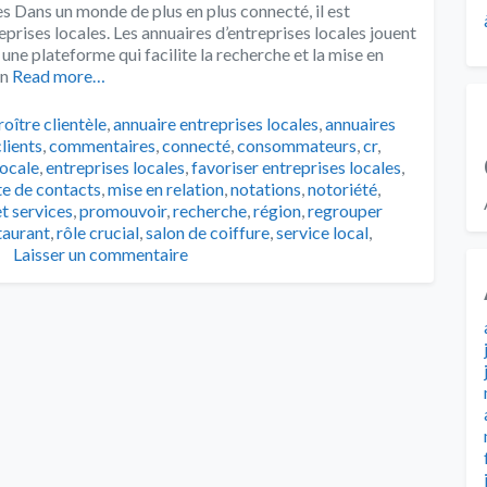
es Dans un monde de plus en plus connecté, il est
eprises locales. Les annuaires d’entreprises locales jouent
une plateforme qui facilite la recherche et la mise en
Un
Read more…
s
roître clientèle
,
annuaire entreprises locales
,
annuaires
clients
,
commentaires
,
connecté
,
consommateurs
,
cr
,
locale
,
entreprises locales
,
favoriser entreprises locales
,
ste de contacts
,
mise en relation
,
notations
,
notoriété
,
t services
,
promouvoir
,
recherche
,
région
,
regrouper
taurant
,
rôle crucial
,
salon de coiffure
,
service local
,
Laisser un commentaire