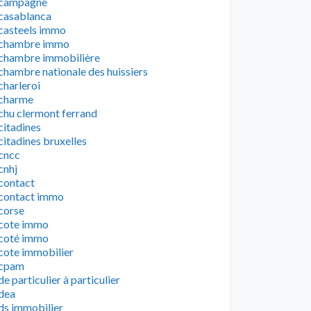
campagne
casablanca
casteels immo
chambre immo
chambre immobilière
chambre nationale des huissiers
charleroi
charme
chu clermont ferrand
citadines
citadines bruxelles
cncc
cnhj
contact
contact immo
corse
cote immo
coté immo
cote immobilier
cpam
de particulier à particulier
dea
ds immobilier