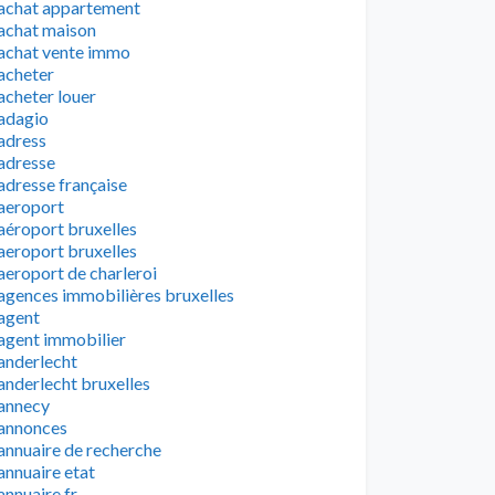
achat appartement
achat maison
achat vente immo
acheter
acheter louer
adagio
adress
adresse
adresse française
aeroport
aéroport bruxelles
aeroport bruxelles
aeroport de charleroi
agences immobilières bruxelles
agent
agent immobilier
anderlecht
anderlecht bruxelles
annecy
annonces
annuaire de recherche
annuaire etat
annuaire fr