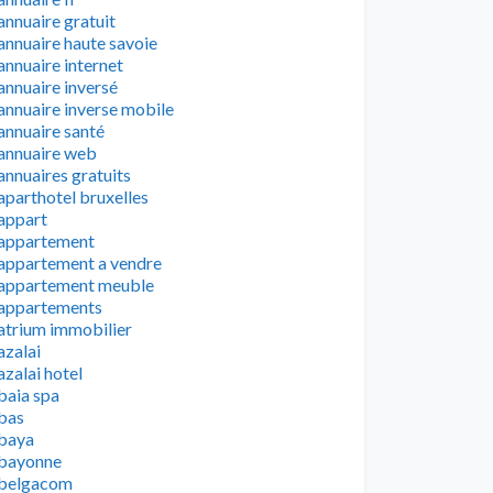
annuaire gratuit
annuaire haute savoie
annuaire internet
annuaire inversé
annuaire inverse mobile
annuaire santé
annuaire web
annuaires gratuits
aparthotel bruxelles
appart
appartement
appartement a vendre
appartement meuble
appartements
atrium immobilier
azalai
azalai hotel
baia spa
bas
baya
bayonne
belgacom