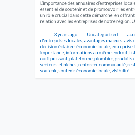
L’importance des annuaires d’entreprises local
essentiel de soutenir et de promouvoir les entr
un rôle crucial dans cette démarche, en offrant 
relation avec les entreprises de notre région. 
Publié
Catégories
Tag
3 years ago
Uncategorized
acc
d'entreprises locales
,
avantages majeurs
,
avis 
décision éclairée
,
économie locale
,
entreprise 
importance
,
informations au même endroit
,
li
outil puissant
,
plateforme
,
plombier
,
produits e
secteurs et niches
,
renforcer communauté
,
res
soutenir
,
soutenir économie locale
,
visibilité