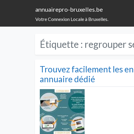
annuairepro-bruxelles.be
Votre Connexion Locale à Bruxelles.
Étiquette :
regrouper s
Trouvez facilement les en
annuaire dédié