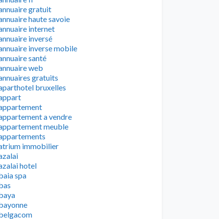
annuaire gratuit
annuaire haute savoie
annuaire internet
annuaire inversé
annuaire inverse mobile
annuaire santé
annuaire web
annuaires gratuits
aparthotel bruxelles
appart
appartement
appartement a vendre
appartement meuble
appartements
atrium immobilier
azalai
azalai hotel
baia spa
bas
baya
bayonne
belgacom