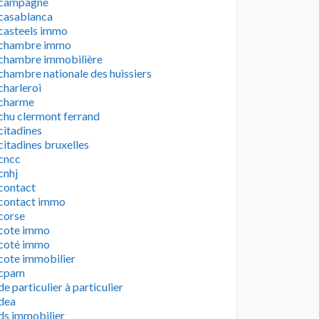
campagne
casablanca
casteels immo
chambre immo
chambre immobilière
chambre nationale des huissiers
charleroi
charme
chu clermont ferrand
citadines
citadines bruxelles
cncc
cnhj
contact
contact immo
corse
cote immo
coté immo
cote immobilier
cpam
de particulier à particulier
dea
ds immobilier