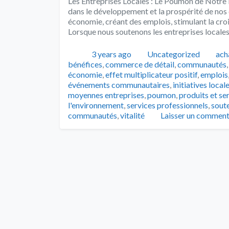
Les Entreprises Locales : Le Poumon de Notre É
dans le développement et la prospérité de nos
économie, créant des emplois, stimulant la crois
Lorsque nous soutenons les entreprises locales
Publié
Catégories
Tag
3 years ago
Uncategorized
ach
bénéfices
,
commerce de détail
,
communautés
économie
,
effet multiplicateur positif
,
emplois
événements communautaires
,
initiatives local
moyennes entreprises
,
poumon
,
produits et se
l'environnement
,
services professionnels
,
soute
communautés
,
vitalité
Laisser un comment