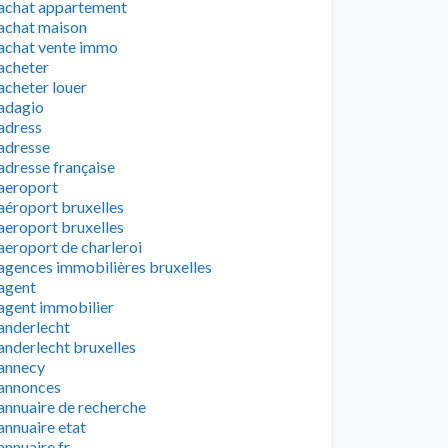
achat appartement
achat maison
achat vente immo
acheter
acheter louer
adagio
adress
adresse
adresse française
aeroport
aéroport bruxelles
aeroport bruxelles
aeroport de charleroi
agences immobilières bruxelles
agent
agent immobilier
anderlecht
anderlecht bruxelles
annecy
annonces
annuaire de recherche
annuaire etat
annuaire fr