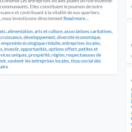
conomie Les entreprises locales jouent un rôle essentiel
 communautés. Elles constituent le poumon de notre
sance et contribuant à la vitalité de nos quartiers.
, nous investissons directement
Read more…
s
ats
,
alimentation
,
arts et culture
,
associations caritatives
,
,
croissance
,
développement
,
diversité économique
,
,
empreinte écologique réduite
,
entreprises locales
,
es
,
investir
,
opportunités
,
options offert
,
petites et
rvices uniques
,
prospérité
,
région
,
respectueuses de
nir
,
soutenir les entreprises locales
,
tissu social des
aire