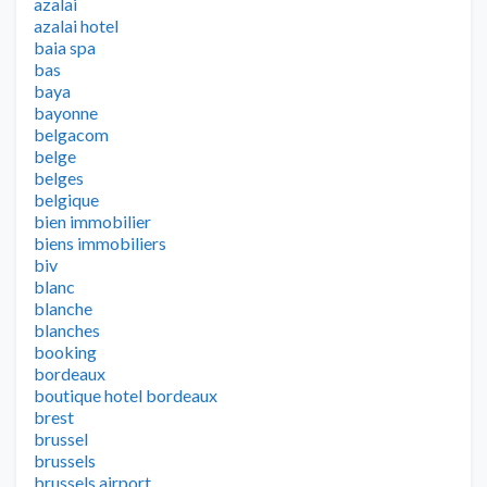
azalai
azalai hotel
baia spa
bas
baya
bayonne
belgacom
belge
belges
belgique
bien immobilier
biens immobiliers
biv
blanc
blanche
blanches
booking
bordeaux
boutique hotel bordeaux
brest
brussel
brussels
brussels airport