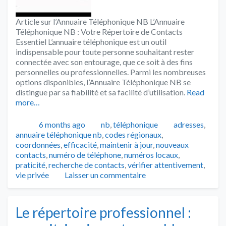
Article sur l’Annuaire Téléphonique NB L’Annuaire
Téléphonique NB : Votre Répertoire de Contacts
Essentiel L’annuaire téléphonique est un outil
indispensable pour toute personne souhaitant rester
connectée avec son entourage, que ce soit à des fins
personnelles ou professionnelles. Parmi les nombreuses
options disponibles, l’Annuaire Téléphonique NB se
distingue par sa fiabilité et sa facilité d’utilisation.
Read
more…
Publié
Catégories
Tags
6 months ago
nb
,
téléphonique
adresses
,
annuaire téléphonique nb
,
codes régionaux
,
coordonnées
,
efficacité
,
maintenir à jour
,
nouveaux
contacts
,
numéro de téléphone
,
numéros locaux
,
praticité
,
recherche de contacts
,
vérifier attentivement
,
vie privée
Laisser un commentaire
Le répertoire professionnel :