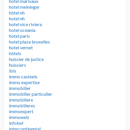
hotel marivaux
hotel meininger
hôtel nh
hotel nh
hotel nice riviera
hotel oceania
hotel paris
hotel plaza bruxelles
hotel vernet
hôtels
huissier de justice
huissiers
ibis
immo casteels
immo expertise
immobilier
immobilier particulier
immobiliere
immobilieres
immoexpert
immoweb
infobel
intercontinental