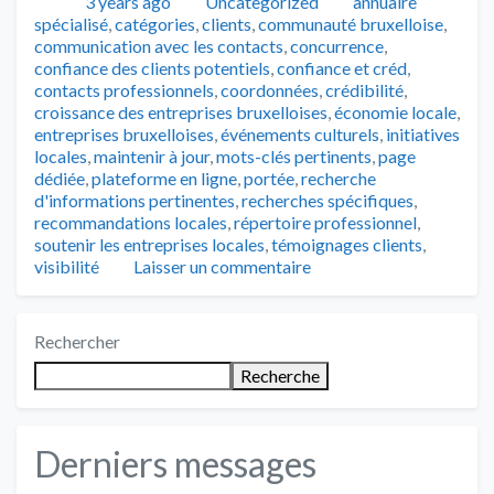
Publié
Catégories
Tags
3 years ago
Uncategorized
annuaire
spécialisé
,
catégories
,
clients
,
communauté bruxelloise
,
communication avec les contacts
,
concurrence
,
confiance des clients potentiels
,
confiance et créd
,
contacts professionnels
,
coordonnées
,
crédibilité
,
croissance des entreprises bruxelloises
,
économie locale
,
entreprises bruxelloises
,
événements culturels
,
initiatives
locales
,
maintenir à jour
,
mots-clés pertinents
,
page
dédiée
,
plateforme en ligne
,
portée
,
recherche
d'informations pertinentes
,
recherches spécifiques
,
recommandations locales
,
répertoire professionnel
,
soutenir les entreprises locales
,
témoignages clients
,
visibilité
Laisser un commentaire
Rechercher
Recherche
Derniers messages