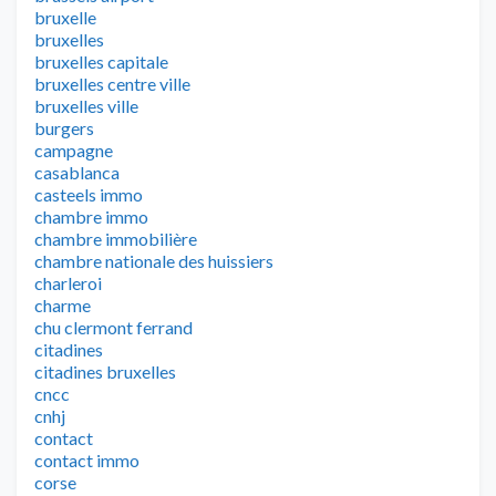
bruxelle
bruxelles
bruxelles capitale
bruxelles centre ville
bruxelles ville
burgers
campagne
casablanca
casteels immo
chambre immo
chambre immobilière
chambre nationale des huissiers
charleroi
charme
chu clermont ferrand
citadines
citadines bruxelles
cncc
cnhj
contact
contact immo
corse