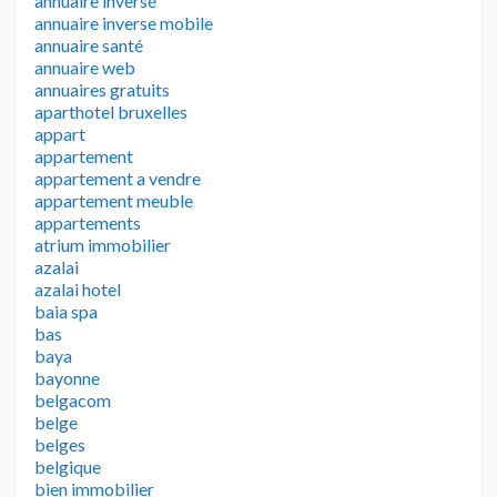
annuaire inversé
annuaire inverse mobile
annuaire santé
annuaire web
annuaires gratuits
aparthotel bruxelles
appart
appartement
appartement a vendre
appartement meuble
appartements
atrium immobilier
azalai
azalai hotel
baia spa
bas
baya
bayonne
belgacom
belge
belges
belgique
bien immobilier