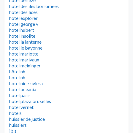
hotel de seze
hotel des iles borromees
hotel des lices
hotel explorer
hotel george v
hotel hubert
hotel insolite
hotel la lanterne
hotel le bayonne
hotel mariotte
hotel marivaux
hotel meininger
hôtel nh
hotel nh
hotel nice riviera
hotel oceania
hotel paris
hotel plaza bruxelles
hotel vernet
hôtels
huissier de justice
huissiers
ibis