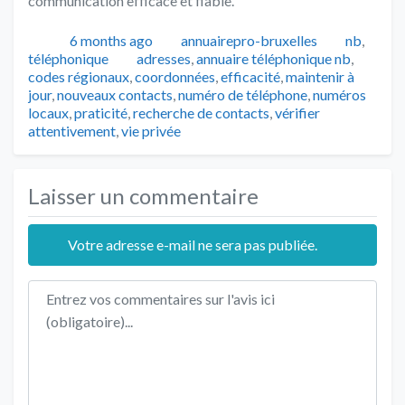
communication efficace et fiable.
Publié
Auteur
Catégori
6 months ago
annuairepro-bruxelles
nb
,
Tags
téléphonique
adresses
,
annuaire téléphonique nb
,
codes régionaux
,
coordonnées
,
efficacité
,
maintenir à
jour
,
nouveaux contacts
,
numéro de téléphone
,
numéros
locaux
,
praticité
,
recherche de contacts
,
vérifier
attentivement
,
vie privée
Laisser un commentaire
Votre adresse e-mail ne sera pas publiée.
Texte de l'avis