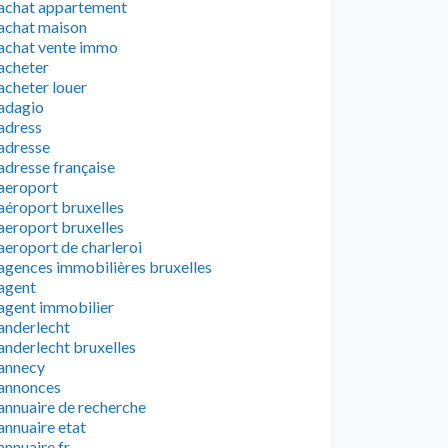
achat appartement
achat maison
achat vente immo
acheter
acheter louer
adagio
adress
adresse
adresse française
aeroport
aéroport bruxelles
aeroport bruxelles
aeroport de charleroi
agences immobilières bruxelles
agent
agent immobilier
anderlecht
anderlecht bruxelles
annecy
annonces
annuaire de recherche
annuaire etat
annuaire fr