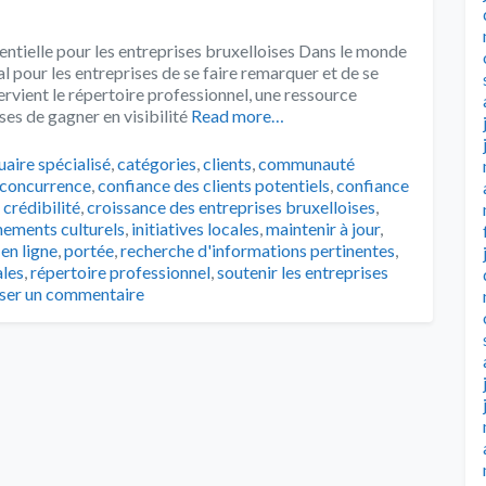
entielle pour les entreprises bruxelloises Dans le monde
ial pour les entreprises de se faire remarquer et de se
tervient le répertoire professionnel, une ressource
es de gagner en visibilité
Read more…
s
uaire spécialisé
,
catégories
,
clients
,
communauté
concurrence
,
confiance des clients potentiels
,
confiance
,
crédibilité
,
croissance des entreprises bruxelloises
,
ements culturels
,
initiatives locales
,
maintenir à jour
,
en ligne
,
portée
,
recherche d'informations pertinentes
,
les
,
répertoire professionnel
,
soutenir les entreprises
sser un commentaire