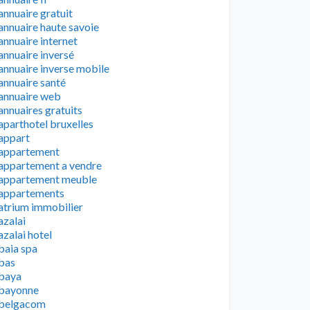
annuaire gratuit
annuaire haute savoie
annuaire internet
annuaire inversé
annuaire inverse mobile
annuaire santé
annuaire web
annuaires gratuits
aparthotel bruxelles
appart
appartement
appartement a vendre
appartement meuble
appartements
atrium immobilier
azalai
azalai hotel
baia spa
bas
baya
bayonne
belgacom