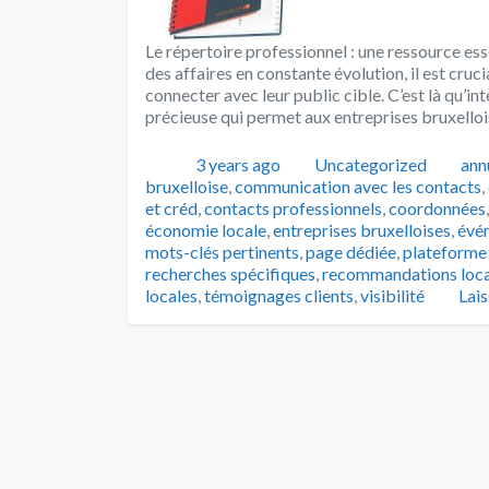
Le répertoire professionnel : une ressource ess
des affaires en constante évolution, il est cruc
connecter avec leur public cible. C’est là qu’in
précieuse qui permet aux entreprises bruxellois
Publié
Catégories
Tag
3 years ago
Uncategorized
ann
bruxelloise
,
communication avec les contacts
,
et créd
,
contacts professionnels
,
coordonnées
économie locale
,
entreprises bruxelloises
,
évén
mots-clés pertinents
,
page dédiée
,
plateforme 
recherches spécifiques
,
recommandations loca
locales
,
témoignages clients
,
visibilité
Lai