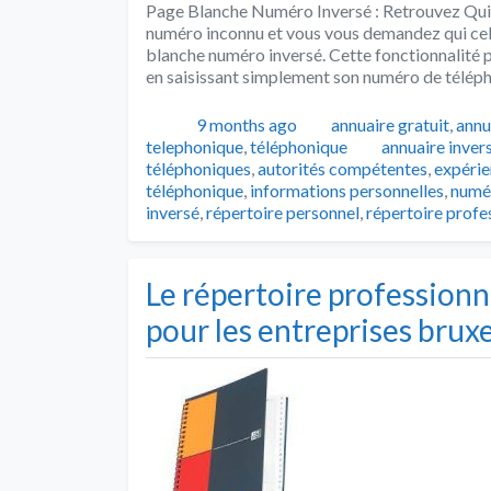
Page Blanche Numéro Inversé : Retrouvez Qui 
numéro inconnu et vous vous demandez qui cela 
blanche numéro inversé. Cette fonctionnalité p
en saisissant simplement son numéro de télép
Publié
Catégories
9 months ago
annuaire gratuit
,
annu
Tags
telephonique
,
téléphonique
annuaire invers
téléphoniques
,
autorités compétentes
,
expérie
téléphonique
,
informations personnelles
,
numé
inversé
,
répertoire personnel
,
répertoire profe
Le répertoire professionn
pour les entreprises bruxe