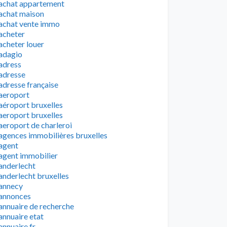
achat appartement
achat maison
achat vente immo
acheter
acheter louer
adagio
adress
adresse
adresse française
aeroport
aéroport bruxelles
aeroport bruxelles
aeroport de charleroi
agences immobilières bruxelles
agent
agent immobilier
anderlecht
anderlecht bruxelles
annecy
annonces
annuaire de recherche
annuaire etat
annuaire fr