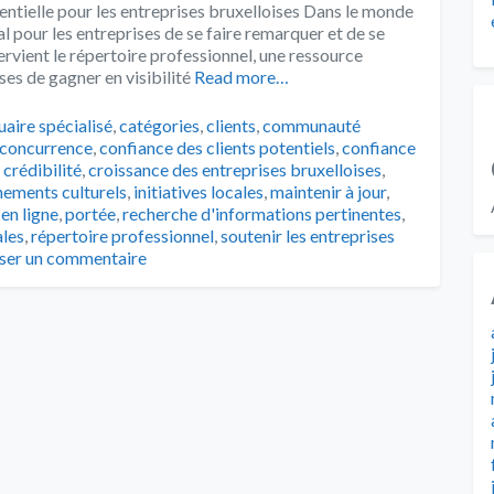
entielle pour les entreprises bruxelloises Dans le monde
ial pour les entreprises de se faire remarquer et de se
tervient le répertoire professionnel, une ressource
es de gagner en visibilité
Read more…
s
uaire spécialisé
,
catégories
,
clients
,
communauté
concurrence
,
confiance des clients potentiels
,
confiance
,
crédibilité
,
croissance des entreprises bruxelloises
,
ements culturels
,
initiatives locales
,
maintenir à jour
,
en ligne
,
portée
,
recherche d'informations pertinentes
,
les
,
répertoire professionnel
,
soutenir les entreprises
sser un commentaire