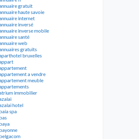
annuaire gratuit
annuaire haute savoie
annuaire internet
annuaire inversé
annuaire inverse mobile
annuaire santé
annuaire web
annuaires gratuits
aparthotel bruxelles
appart
appartement
appartement a vendre
appartement meuble
appartements
atrium immobilier
azalai
azalai hotel
baia spa
bas
baya
bayonne
belgacom