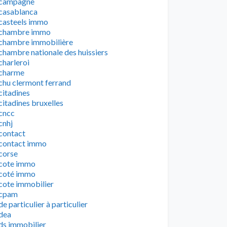
campagne
casablanca
casteels immo
chambre immo
chambre immobilière
chambre nationale des huissiers
charleroi
charme
chu clermont ferrand
citadines
citadines bruxelles
cncc
cnhj
contact
contact immo
corse
cote immo
coté immo
cote immobilier
cpam
de particulier à particulier
dea
ds immobilier