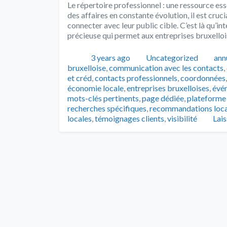
Le répertoire professionnel : une ressource ess
des affaires en constante évolution, il est cruc
connecter avec leur public cible. C’est là qu’in
précieuse qui permet aux entreprises bruxellois
Publié
Catégories
Tag
3 years ago
Uncategorized
ann
bruxelloise
,
communication avec les contacts
,
et créd
,
contacts professionnels
,
coordonnées
économie locale
,
entreprises bruxelloises
,
évén
mots-clés pertinents
,
page dédiée
,
plateforme 
recherches spécifiques
,
recommandations loca
locales
,
témoignages clients
,
visibilité
Lai