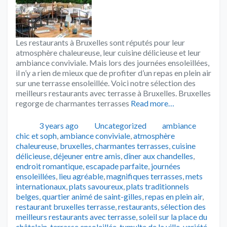
Les restaurants à Bruxelles sont réputés pour leur
atmosphère chaleureuse, leur cuisine délicieuse et leur
ambiance conviviale. Mais lors des journées ensoleillées,
il n’y a rien de mieux que de profiter d’un repas en plein air
sur une terrasse ensoleillée. Voici notre sélection des
meilleurs restaurants avec terrasse à Bruxelles. Bruxelles
regorge de charmantes terrasses
Read more…
Publié
Catégories
Tags
3 years ago
Uncategorized
ambiance
chic et soph
,
ambiance conviviale
,
atmosphère
chaleureuse
,
bruxelles
,
charmantes terrasses
,
cuisine
délicieuse
,
déjeuner entre amis
,
dîner aux chandelles
,
endroit romantique
,
escapade parfaite
,
journées
ensoleillées
,
lieu agréable
,
magnifiques terrasses
,
mets
internationaux
,
plats savoureux
,
plats traditionnels
belges
,
quartier animé de saint-gilles
,
repas en plein air
,
restaurant bruxelles terrasse
,
restaurants
,
sélection des
meilleurs restaurants avec terrasse
,
soleil sur la place du
châtelain
,
terrasse ensoleillée
,
tumulte de la ville
,
variété