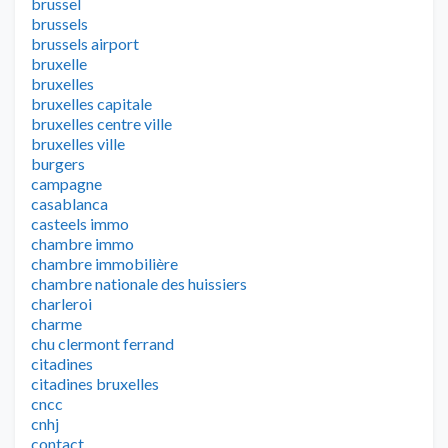
brussel
brussels
brussels airport
bruxelle
bruxelles
bruxelles capitale
bruxelles centre ville
bruxelles ville
burgers
campagne
casablanca
casteels immo
chambre immo
chambre immobilière
chambre nationale des huissiers
charleroi
charme
chu clermont ferrand
citadines
citadines bruxelles
cncc
cnhj
contact