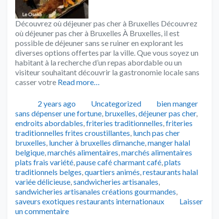
Découvrez où déjeuner pas cher à Bruxelles Découvrez
où déjeuner pas cher à Bruxelles À Bruxelles, il est
possible de déjeuner sans se ruiner en explorant les
diverses options offertes par la ville. Que vous soyez un
habitant à la recherche d’un repas abordable ou un
visiteur souhaitant découvrir la gastronomie locale sans
casser votre
Read more…
Publié
Catégories
Tags
2 years ago
Uncategorized
bien manger
sans dépenser une fortune
,
bruxelles
,
déjeuner pas cher
,
endroits abordables
,
friteries traditionnelles
,
friteries
traditionnelles frites croustillantes
,
lunch pas cher
bruxelles
,
luncher à bruxelles dimanche
,
manger halal
belgique
,
marchés alimentaires
,
marchés alimentaires
plats frais variété
,
pause café charmant café
,
plats
traditionnels belges
,
quartiers animés
,
restaurants halal
variée délicieuse
,
sandwicheries artisanales
,
sandwicheries artisanales créations gourmandes
,
saveurs exotiques restaurants internationaux
Laisser
un commentaire