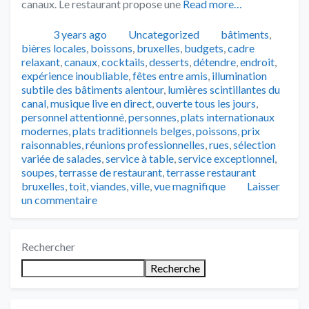
canaux. Le restaurant propose une
Read more…
Publié
Catégories
Tags
3 years ago
Uncategorized
bâtiments
,
bières locales
,
boissons
,
bruxelles
,
budgets
,
cadre
relaxant
,
canaux
,
cocktails
,
desserts
,
détendre
,
endroit
,
expérience inoubliable
,
fêtes entre amis
,
illumination
subtile des bâtiments alentour
,
lumières scintillantes du
canal
,
musique live en direct
,
ouverte tous les jours
,
personnel attentionné
,
personnes
,
plats internationaux
modernes
,
plats traditionnels belges
,
poissons
,
prix
raisonnables
,
réunions professionnelles
,
rues
,
sélection
variée de salades
,
service à table
,
service exceptionnel
,
soupes
,
terrasse de restaurant
,
terrasse restaurant
bruxelles
,
toit
,
viandes
,
ville
,
vue magnifique
Laisser
un commentaire
Rechercher
Recherche