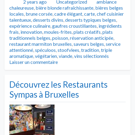
Publié
Catégories
Tags
2 years ago
Uncategorized
ambiance
chaleureuse
,
bière blonde rafraîchissante
,
bières belges
locales
,
brune corsée
,
cadre élégant
,
carte
,
chef cuisinier
talentueux
,
desserts divins
,
desserts typiques belges
,
expérience culinaire
,
gaufres croustillantes
,
ingrédients
frais
,
innovation
,
moules-frites
,
plats créatifs
,
plats
traditionnels belges
,
poisson
,
réservation anticipée
,
restaurant marmiton bruxelles
,
saveurs belges
,
service
attentionné
,
spéculoos
,
stoofvlees
,
tradition
,
triple
aromatique
,
végétarien
,
viande
,
vins sélectionnés
Laisser un commentaire
Découvrez les Restaurants
Sympas à Bruxelles