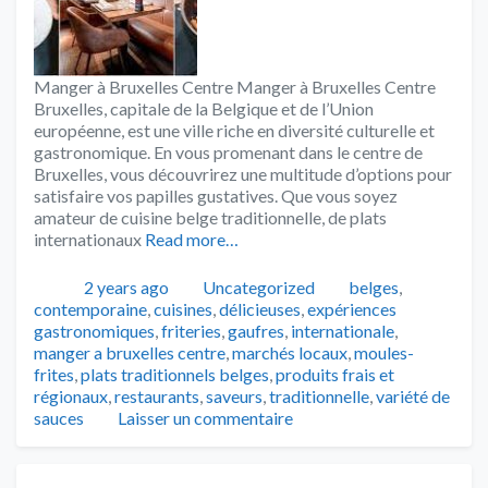
Manger à Bruxelles Centre Manger à Bruxelles Centre
Bruxelles, capitale de la Belgique et de l’Union
européenne, est une ville riche en diversité culturelle et
gastronomique. En vous promenant dans le centre de
Bruxelles, vous découvrirez une multitude d’options pour
satisfaire vos papilles gustatives. Que vous soyez
amateur de cuisine belge traditionnelle, de plats
internationaux
Read more…
Publié
Catégories
Tags
2 years ago
Uncategorized
belges
,
contemporaine
,
cuisines
,
délicieuses
,
expériences
gastronomiques
,
friteries
,
gaufres
,
internationale
,
manger a bruxelles centre
,
marchés locaux
,
moules-
frites
,
plats traditionnels belges
,
produits frais et
régionaux
,
restaurants
,
saveurs
,
traditionnelle
,
variété de
sauces
Laisser un commentaire