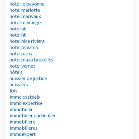
hotel le bayonne
hotel mariotte
hotel marivaux
hotel meininger
hôtel nh
hotel nh
hotel nice riviera
hotel oceania
hotel paris
hotel plaza bruxelles
hotel vernet
hôtels
huissier de justice
huissiers
ibis
immo casteels
immo expertise
immobilier
immobilier particulier
immobiliere
immobilieres
immoexpert