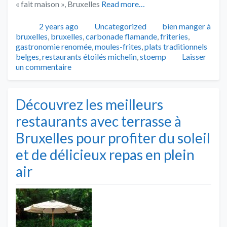
« fait maison », Bruxelles
Read more…
Publié
Catégories
Tags
2 years ago
Uncategorized
bien manger à
bruxelles
,
bruxelles
,
carbonade flamande
,
friteries
,
gastronomie renomée
,
moules-frites
,
plats traditionnels
belges
,
restaurants étoilés michelin
,
stoemp
Laisser
un commentaire
Découvrez les meilleurs
restaurants avec terrasse à
Bruxelles pour profiter du soleil
et de délicieux repas en plein
air