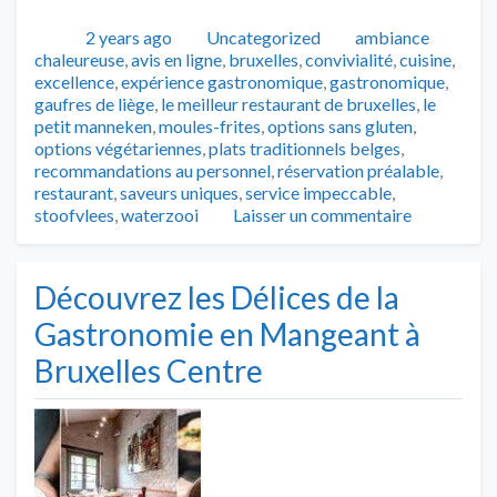
Publié
Catégories
Tags
2 years ago
Uncategorized
ambiance
chaleureuse
,
avis en ligne
,
bruxelles
,
convivialité
,
cuisine
,
excellence
,
expérience gastronomique
,
gastronomique
,
gaufres de liège
,
le meilleur restaurant de bruxelles
,
le
petit manneken
,
moules-frites
,
options sans gluten
,
options végétariennes
,
plats traditionnels belges
,
recommandations au personnel
,
réservation préalable
,
restaurant
,
saveurs uniques
,
service impeccable
,
stoofvlees
,
waterzooi
Laisser un commentaire
Découvrez les Délices de la
Gastronomie en Mangeant à
Bruxelles Centre