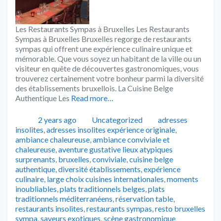
Les Restaurants Sympas à Bruxelles Les Restaurants
Sympas à Bruxelles Bruxelles regorge de restaurants
sympas qui offrent une expérience culinaire unique et
mémorable. Que vous soyez un habitant de la ville ou un
visiteur en quête de découvertes gastronomiques, vous
trouverez certainement votre bonheur parmi la diversité
des établissements bruxellois. La Cuisine Belge
Authentique Les
Read more…
Publié
Catégories
Tags
2 years ago
Uncategorized
adresses
insolites
,
adresses insolites expérience originale
,
ambiance chaleureuse
,
ambiance conviviale et
chaleureuse
,
aventure gustative lieux atypiques
surprenants
,
bruxelles
,
conviviale
,
cuisine belge
authentique
,
diversité établissements
,
expérience
culinaire
,
large choix cuisines internationales
,
moments
inoubliables
,
plats traditionnels belges
,
plats
traditionnels méditerranéens
,
réservation table
,
restaurants insolites
,
restaurants sympas
,
resto bruxelles
sympa
,
saveurs exotiques
,
scène gastronomique