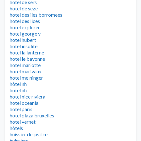
hotel de sers
hotel de seze
hotel des iles borromees
hotel des lices
hotel explorer
hotel george v
hotel hubert
hotel insolite
hotel la lanterne
hotel le bayonne
hotel mariotte
hotel marivaux
hotel meininger
hôtel nh
hotel nh
hotel nice riviera
hotel oceania
hotel paris
hotel plaza bruxelles
hotel vernet
hôtels
huissier de justice
huissiers