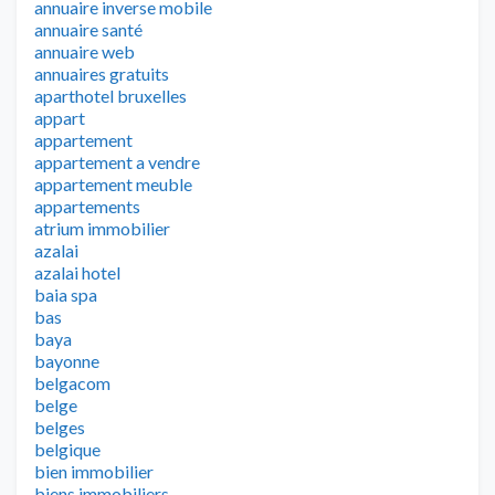
annuaire inverse mobile
annuaire santé
annuaire web
annuaires gratuits
aparthotel bruxelles
appart
appartement
appartement a vendre
appartement meuble
appartements
atrium immobilier
azalai
azalai hotel
baia spa
bas
baya
bayonne
belgacom
belge
belges
belgique
bien immobilier
biens immobiliers