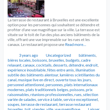
La terrasse de restaurant à Bruxelles est une excellente
option pour les personnes qui souhaitent se détendre et
profiter d’une vue magnifique sur la ville. La terrasse est
située sur le toit de l’un des plus anciens bâtiments de la
ville, offrant une vue imprenable sur les rues et les
canaux. Le restaurant propose une
Read more…
Publié
Catégories
Tags
3 years ago
Uncategorized
bâtiments
,
bières locales
,
boissons
,
bruxelles
,
budgets
,
cadre
relaxant
,
canaux
,
cocktails
,
desserts
,
détendre
,
endroit
,
expérience inoubliable
,
fêtes entre amis
,
illumination
subtile des bâtiments alentour
,
lumières scintillantes du
canal
,
musique live en direct
,
ouverte tous les jours
,
personnel attentionné
,
personnes
,
plats internationaux
modernes
,
plats traditionnels belges
,
poissons
,
prix
raisonnables
,
réunions professionnelles
,
rues
,
sélection
variée de salades
,
service à table
,
service exceptionnel
,
soupes
,
terrasse de restaurant
,
terrasse restaurant
bruxelles
,
toit
,
viandes
,
ville
,
vue magnifique
Laisser