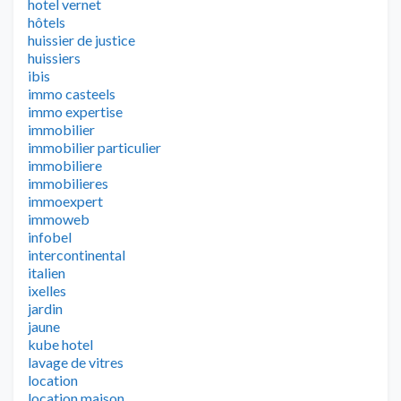
hotel vernet
hôtels
huissier de justice
huissiers
ibis
immo casteels
immo expertise
immobilier
immobilier particulier
immobiliere
immobilieres
immoexpert
immoweb
infobel
intercontinental
italien
ixelles
jardin
jaune
kube hotel
lavage de vitres
location
location maison