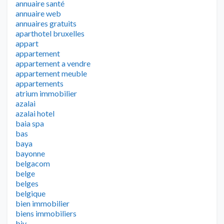
annuaire santé
annuaire web
annuaires gratuits
aparthotel bruxelles
appart
appartement
appartement a vendre
appartement meuble
appartements
atrium immobilier
azalai
azalai hotel
baia spa
bas
baya
bayonne
belgacom
belge
belges
belgique
bien immobilier
biens immobiliers
biv