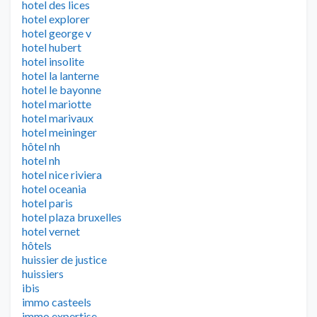
hotel des lices
hotel explorer
hotel george v
hotel hubert
hotel insolite
hotel la lanterne
hotel le bayonne
hotel mariotte
hotel marivaux
hotel meininger
hôtel nh
hotel nh
hotel nice riviera
hotel oceania
hotel paris
hotel plaza bruxelles
hotel vernet
hôtels
huissier de justice
huissiers
ibis
immo casteels
immo expertise