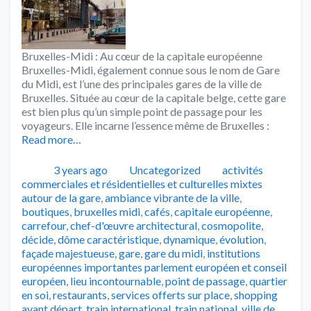
Bruxelles-Midi : Au cœur de la capitale européenne
Bruxelles-Midi, également connue sous le nom de Gare
du Midi, est l’une des principales gares de la ville de
Bruxelles. Située au cœur de la capitale belge, cette gare
est bien plus qu’un simple point de passage pour les
voyageurs. Elle incarne l’essence même de Bruxelles :
Read more…
Publié
Catégories
Tags
3 years ago
Uncategorized
activités
commerciales et résidentielles et culturelles mixtes
autour de la gare
,
ambiance vibrante de la ville
,
boutiques
,
bruxelles midi
,
cafés
,
capitale européenne
,
carrefour
,
chef-d'œuvre architectural
,
cosmopolite
,
décide
,
dôme caractéristique
,
dynamique
,
évolution
,
façade majestueuse
,
gare
,
gare du midi
,
institutions
européennes importantes parlement européen et conseil
européen
,
lieu incontournable
,
point de passage
,
quartier
en soi
,
restaurants
,
services offerts sur place
,
shopping
avant départ
,
train international
,
train national
,
ville de