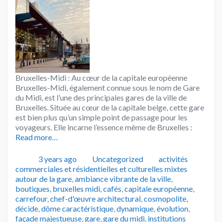
Bruxelles-Midi : Au cœur de la capitale européenne
Bruxelles-Midi, également connue sous le nom de Gare
du Midi, est l’une des principales gares de la ville de
Bruxelles. Située au cœur de la capitale belge, cette gare
est bien plus qu’un simple point de passage pour les
voyageurs. Elle incarne l’essence même de Bruxelles :
Read more…
Publié
Catégories
Tags
3 years ago
Uncategorized
activités
commerciales et résidentielles et culturelles mixtes
autour de la gare
,
ambiance vibrante de la ville
,
boutiques
,
bruxelles midi
,
cafés
,
capitale européenne
,
carrefour
,
chef-d'œuvre architectural
,
cosmopolite
,
décide
,
dôme caractéristique
,
dynamique
,
évolution
,
façade majestueuse
,
gare
,
gare du midi
,
institutions