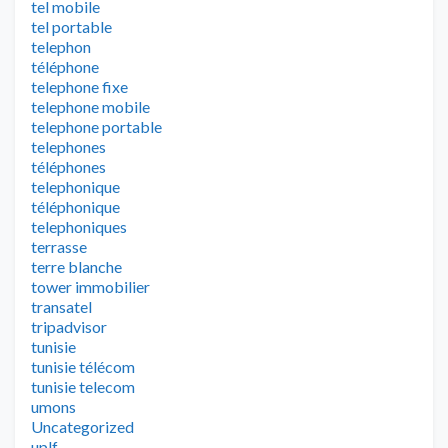
tel mobile
tel portable
telephon
téléphone
telephone fixe
telephone mobile
telephone portable
telephones
téléphones
telephonique
téléphonique
telephoniques
terrasse
terre blanche
tower immobilier
transatel
tripadvisor
tunisie
tunisie télécom
tunisie telecom
umons
Uncategorized
uplf