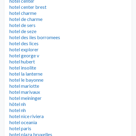
hotel center
hotel center brest
hotel charme
hotel de charme
hotel de sers
hotel de seze
hotel des iles borromees
hotel des lices
hotel explorer
hotel george v
hotel hubert
hotel insolite
hotel la lanterne
hotel le bayonne
hotel mariotte
hotel marivaux
hotel meininger
hôtel nh
hotel nh
hotel nice riviera
hotel oceania
hotel paris
hotel plaza bruxelles