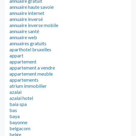
annuaire gratuit
annuaire haute savoie
annuaire internet
annuaire inversé
annuaire inverse mobile
annuaire santé
annuaire web
annuaires gratuits
aparthotel bruxelles
appart
appartement
appartement a vendre
appartement meuble
appartements
atrium immobilier
azalai
azalai hotel
baia spa
bas
baya
bayonne
belgacom
belge