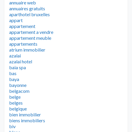
annuaire web
annuaires gratuits
aparthotel bruxelles
appart
appartement
appartement a vendre
appartement meuble
appartements
atrium immobilier
azalai
azalai hotel
baia spa
bas
baya
bayonne
belgacom
belge
belges
belgique
bien immobilier
biens immobiliers
biv