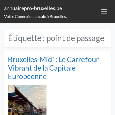
annuairepro-bruxelles.be
Votre Connexion Locale à Bruxelles.
Étiquette :
point de passage
Bruxelles-Midi : Le Carrefour
Vibrant de la Capitale
Européenne