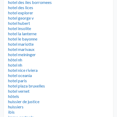
hotel des iles borromees
hotel des lices
hotel explorer
hotel george v
hotel hubert
hotel insolite
hotel la lanterne
hotel le bayonne
hotel mariotte
hotel marivaux
hotel meininger
hôtel nh
hotel nh
hotel nice riviera
hotel oceania
hotel paris
hotel plaza bruxelles
hotel vernet
hôtels
huissier de justice
huissiers
ibis