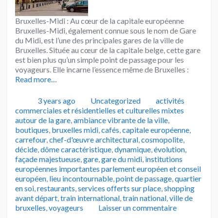
Bruxelles-Midi : Au cœur de la capitale européenne
Bruxelles-Midi, également connue sous le nom de Gare
du Midi, est l’une des principales gares de la ville de
Bruxelles. Située au cœur de la capitale belge, cette gare
est bien plus qu’un simple point de passage pour les
voyageurs. Elle incarne l’essence même de Bruxelles :
Read more…
Publié
Catégories
Tags
3 years ago
Uncategorized
activités
commerciales et résidentielles et culturelles mixtes
autour de la gare
,
ambiance vibrante de la ville
,
boutiques
,
bruxelles midi
,
cafés
,
capitale européenne
,
carrefour
,
chef-d'œuvre architectural
,
cosmopolite
,
décide
,
dôme caractéristique
,
dynamique
,
évolution
,
façade majestueuse
,
gare
,
gare du midi
,
institutions
européennes importantes parlement européen et conseil
européen
,
lieu incontournable
,
point de passage
,
quartier
en soi
,
restaurants
,
services offerts sur place
,
shopping
avant départ
,
train international
,
train national
,
ville de
bruxelles
,
voyageurs
Laisser un commentaire