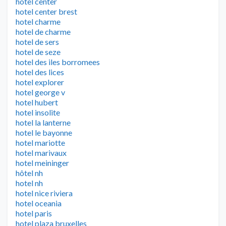
hotel center
hotel center brest
hotel charme
hotel de charme
hotel de sers
hotel de seze
hotel des iles borromees
hotel des lices
hotel explorer
hotel george v
hotel hubert
hotel insolite
hotel la lanterne
hotel le bayonne
hotel mariotte
hotel marivaux
hotel meininger
hôtel nh
hotel nh
hotel nice riviera
hotel oceania
hotel paris
hotel plaza bruxelles