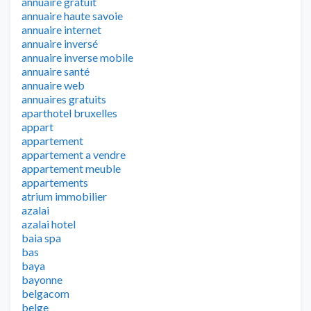
annuaire gratuit
annuaire haute savoie
annuaire internet
annuaire inversé
annuaire inverse mobile
annuaire santé
annuaire web
annuaires gratuits
aparthotel bruxelles
appart
appartement
appartement a vendre
appartement meuble
appartements
atrium immobilier
azalai
azalai hotel
baia spa
bas
baya
bayonne
belgacom
belge