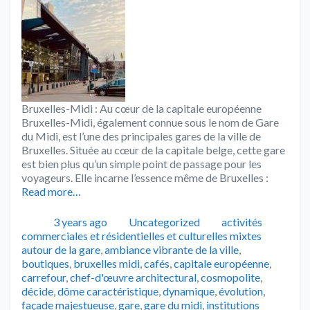
Bruxelles-Midi : Au cœur de la capitale européenne
Bruxelles-Midi, également connue sous le nom de Gare
du Midi, est l’une des principales gares de la ville de
Bruxelles. Située au cœur de la capitale belge, cette gare
est bien plus qu’un simple point de passage pour les
voyageurs. Elle incarne l’essence même de Bruxelles :
Read more…
Publié
Catégories
Tags
3 years ago
Uncategorized
activités
commerciales et résidentielles et culturelles mixtes
autour de la gare
,
ambiance vibrante de la ville
,
boutiques
,
bruxelles midi
,
cafés
,
capitale européenne
,
carrefour
,
chef-d'œuvre architectural
,
cosmopolite
,
décide
,
dôme caractéristique
,
dynamique
,
évolution
,
façade majestueuse
,
gare
,
gare du midi
,
institutions