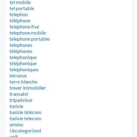
tel mobile
tel portable
telephon
téléphone
telephone fixe
telephone mobile
telephone portable
telephones
téléphones
telephonique
téléphonique
telephoniques
terrasse
terre blanche
tower immobilier
transatel
tripadvisor
tunisie
tunisie télécom
tunisie telecom
umons
Uncategorized
uplf