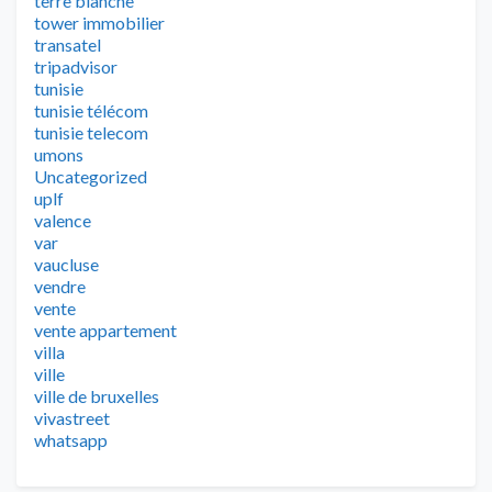
terre blanche
tower immobilier
transatel
tripadvisor
tunisie
tunisie télécom
tunisie telecom
umons
Uncategorized
uplf
valence
var
vaucluse
vendre
vente
vente appartement
villa
ville
ville de bruxelles
vivastreet
whatsapp