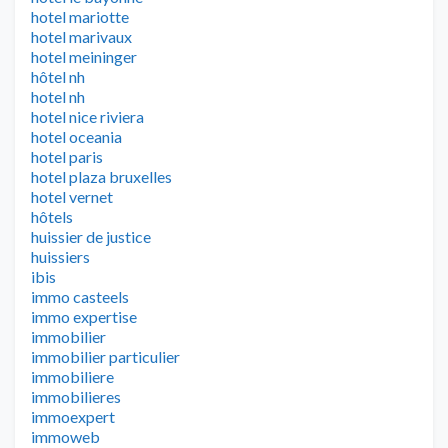
hotel mariotte
hotel marivaux
hotel meininger
hôtel nh
hotel nh
hotel nice riviera
hotel oceania
hotel paris
hotel plaza bruxelles
hotel vernet
hôtels
huissier de justice
huissiers
ibis
immo casteels
immo expertise
immobilier
immobilier particulier
immobiliere
immobilieres
immoexpert
immoweb