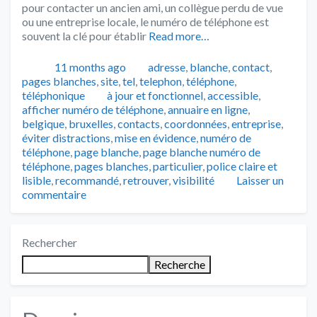
pour contacter un ancien ami, un collègue perdu de vue
ou une entreprise locale, le numéro de téléphone est
souvent la clé pour établir
Read more…
Publié
Catégories
11 months ago
adresse
,
blanche
,
contact
,
pages blanches
,
site
,
tel
,
telephon
,
téléphone
,
Tags
téléphonique
à jour et fonctionnel
,
accessible
,
afficher numéro de téléphone
,
annuaire en ligne
,
belgique
,
bruxelles
,
contacts
,
coordonnées
,
entreprise
,
éviter distractions
,
mise en évidence
,
numéro de
téléphone
,
page blanche
,
page blanche numéro de
téléphone
,
pages blanches
,
particulier
,
police claire et
lisible
,
recommandé
,
retrouver
,
visibilité
Laisser un
commentaire
Rechercher
Recherche