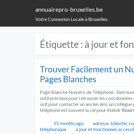
annuairepro-bruxelles.be
Votre Connexion Locale à Bruxelles.
Étiquette :
à jour et fo
Trouver Facilement un N
Pages Blanches
Page Blanche Numéro de Téléphone : Retrouve
outil précieux pour retrouver les coordonnées 
soit pour contacter un ancien ami, un collègue 
téléphone est souvent la clé pour établir
Read
Publié
Catégories
11 months ago
adresse
,
blanche
,
co
Tags
téléphonique
à jour et fonctionnel
,
accessi