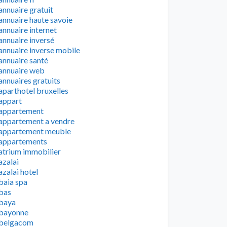
annuaire gratuit
annuaire haute savoie
annuaire internet
annuaire inversé
annuaire inverse mobile
annuaire santé
annuaire web
annuaires gratuits
aparthotel bruxelles
appart
appartement
appartement a vendre
appartement meuble
appartements
atrium immobilier
azalai
azalai hotel
baia spa
bas
baya
bayonne
belgacom