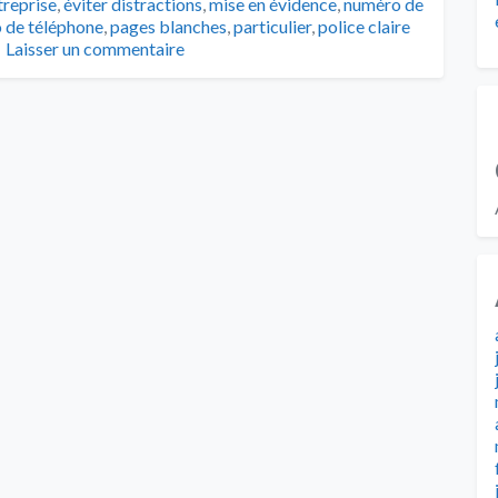
treprise
,
éviter distractions
,
mise en évidence
,
numéro de
 de téléphone
,
pages blanches
,
particulier
,
police claire
Laisser un commentaire