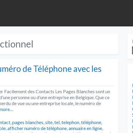
nctionnel
uméro de Téléphone avec les
r Facilement des Contacts Les Pages Blanches sont un
d’une personne ou d’une entreprise en Belgique. Que ce
perdu de vue ou une entreprise locale, le numéro de
 more…
ntact
,
pages blanches
,
site
,
tel
,
telephon
,
téléphone
,
ble
,
afficher numéro de téléphone
,
annuaire en ligne
,