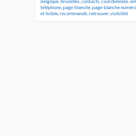
belgique
,
bruxelles
,
contacts
,
coordonnées
,
en
téléphone
,
page blanche
,
page blanche numéro
et lisible
,
recommandé
,
retrouver
,
visibilité