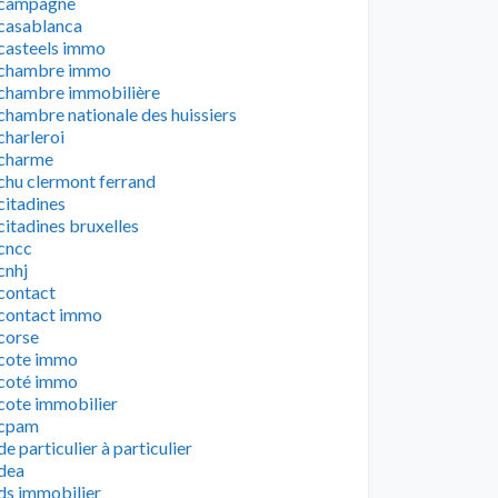
campagne
casablanca
casteels immo
chambre immo
chambre immobilière
chambre nationale des huissiers
charleroi
charme
chu clermont ferrand
citadines
citadines bruxelles
cncc
cnhj
contact
contact immo
corse
cote immo
coté immo
cote immobilier
cpam
de particulier à particulier
dea
ds immobilier