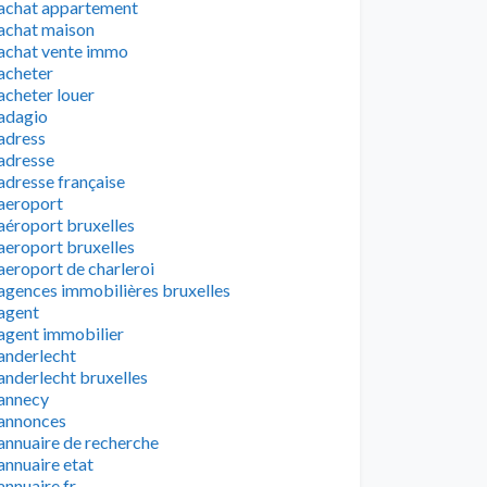
achat appartement
achat maison
achat vente immo
acheter
acheter louer
adagio
adress
adresse
adresse française
aeroport
aéroport bruxelles
aeroport bruxelles
aeroport de charleroi
agences immobilières bruxelles
agent
agent immobilier
anderlecht
anderlecht bruxelles
annecy
annonces
annuaire de recherche
annuaire etat
annuaire fr