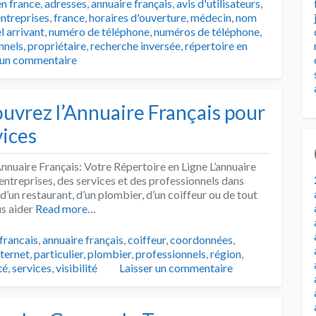
en france
,
adresses
,
annuaire français
,
avis d'utilisateurs
,
ntreprises
,
france
,
horaires d'ouverture
,
médecin
,
nom
l arrivant
,
numéro de téléphone
,
numéros de téléphone
,
nnels
,
propriétaire
,
recherche inversée
,
répertoire en
 un commentaire
uvrez l’Annuaire Français pour
vices
nnuaire Français: Votre Répertoire en Ligne L’annuaire
 entreprises, des services et des professionnels dans
d’un restaurant, d’un plombier, d’un coiffeur ou de tout
us aider
Read more…
francais
,
annuaire français
,
coiffeur
,
coordonnées
,
nternet
,
particulier
,
plombier
,
professionnels
,
région
,
té
,
services
,
visibilité
Laisser un commentaire