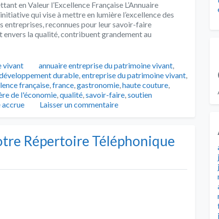
tant en Valeur l’Excellence Française L’Annuaire
nitiative qui vise à mettre en lumière l’excellence des
s entreprises, reconnues pour leur savoir-faire
t envers la qualité, contribuent grandement au
Tags
 vivant
annuaire entreprise du patrimoine vivant
,
développement durable
,
entreprise du patrimoine vivant
,
lence française
,
france
,
gastronomie
,
haute couture
,
ère de l'économie
,
qualité
,
savoir-faire
,
soutien
é accrue
Laisser un commentaire
Votre Répertoire Téléphonique