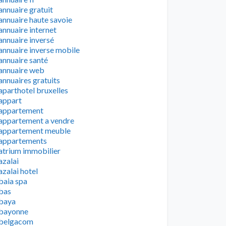
annuaire gratuit
annuaire haute savoie
annuaire internet
annuaire inversé
annuaire inverse mobile
annuaire santé
annuaire web
annuaires gratuits
aparthotel bruxelles
appart
appartement
appartement a vendre
appartement meuble
appartements
atrium immobilier
azalai
azalai hotel
baia spa
bas
baya
bayonne
belgacom