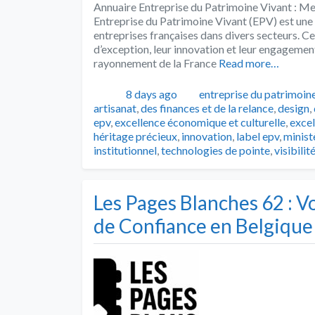
Annuaire Entreprise du Patrimoine Vivant : Met
Entreprise du Patrimoine Vivant (EPV) est une i
entreprises françaises dans divers secteurs. Ce
d’exception, leur innovation et leur engagemen
rayonnement de la France
Read more…
Publié
Catégories
8 days ago
entreprise du patrimoine
artisanat
,
des finances et de la relance
,
design
,
epv
,
excellence économique et culturelle
,
excel
héritage précieux
,
innovation
,
label epv
,
minist
institutionnel
,
technologies de pointe
,
visibilit
Les Pages Blanches 62 : 
de Confiance en Belgique