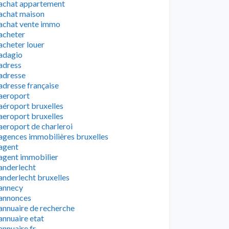
achat appartement
achat maison
achat vente immo
acheter
acheter louer
adagio
adress
adresse
adresse française
aeroport
aéroport bruxelles
aeroport bruxelles
aeroport de charleroi
agences immobilières bruxelles
agent
agent immobilier
anderlecht
anderlecht bruxelles
annecy
annonces
annuaire de recherche
annuaire etat
annuaire fr