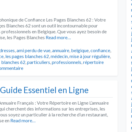
éphonique de Confiance Les Pages Blanches 62 : Votre
es Blanches 62 sont un outil incontournable pour
s professionnels en Belgique. Que vous ayez besoin de
ise, les Pages Blanches
Read more…
ags
dresses
,
ami perdu de vue
,
annuaire
,
belgique
,
confiance
,
ce
,
les pages blanches 62
,
médecin
,
mise à jour régulière
,
 blanches 62
,
particuliers
,
professionnels
,
répertoire
commentaire
 Guide Essentiel en Ligne
Annuaire Français : Votre Répertoire en Ligne L’annuaire
qui cherchent des informations sur les entreprises, les
ous soyez un particulier à la recherche d’un restaurant,
se en
Read more…