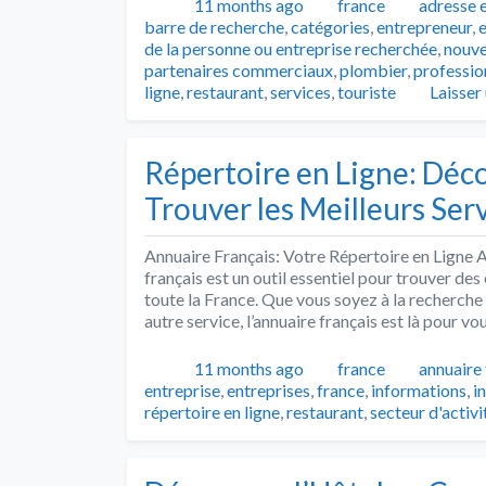
Publié
Catégories
Tags
11 months ago
france
adresse 
barre de recherche
,
catégories
,
entrepreneur
,
e
de la personne ou entreprise recherchée
,
nouve
partenaires commerciaux
,
plombier
,
professio
ligne
,
restaurant
,
services
,
touriste
Laisser
Répertoire en Ligne: Déco
Trouver les Meilleurs Ser
Annuaire Français: Votre Répertoire en Ligne A
français est un outil essentiel pour trouver des
toute la France. Que vous soyez à la recherche 
autre service, l’annuaire français est là pour vo
Publié
Catégories
Tags
11 months ago
france
annuaire 
entreprise
,
entreprises
,
france
,
informations
,
i
répertoire en ligne
,
restaurant
,
secteur d'activi