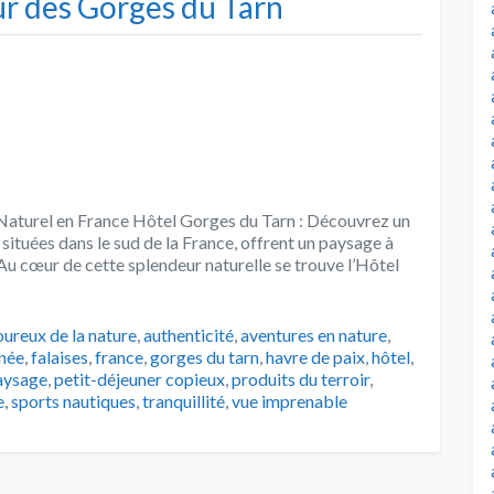
r des Gorges du Tarn
Naturel en France Hôtel Gorges du Tarn : Découvrez un
situées dans le sud de la France, offrent un paysage à
 Au cœur de cette splendeur naturelle se trouve l’Hôtel
s
ureux de la nature
,
authenticité
,
aventures en nature
,
inée
,
falaises
,
france
,
gorges du tarn
,
havre de paix
,
hôtel
,
aysage
,
petit-déjeuner copieux
,
produits du terroir
,
e
,
sports nautiques
,
tranquillité
,
vue imprenable