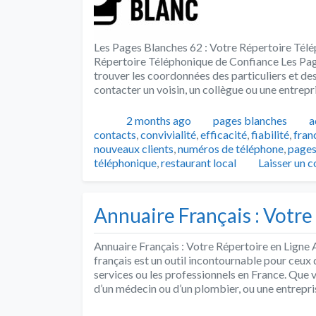
Les Pages Blanches 62 : Votre Répertoire Tél
Répertoire Téléphonique de Confiance Les Pag
trouver les coordonnées des particuliers et de
contacter un voisin, un collègue ou une entrepr
Publié
Catégories
T
2 months ago
pages blanches
a
contacts
,
convivialité
,
efficacité
,
fiabilité
,
fran
nouveaux clients
,
numéros de téléphone
,
pages
téléphonique
,
restaurant local
Laisser un 
Annuaire Français : Votre
Annuaire Français : Votre Répertoire en Ligne 
français est un outil incontournable pour ceux 
services ou les professionnels en France. Que v
d’un médecin ou d’un plombier, ou une entrepri