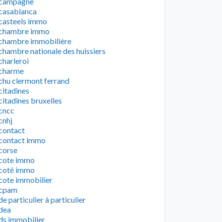
campagne
casablanca
casteels immo
chambre immo
chambre immobilière
chambre nationale des huissiers
charleroi
charme
chu clermont ferrand
citadines
citadines bruxelles
cncc
cnhj
contact
contact immo
corse
cote immo
coté immo
cote immobilier
cpam
de particulier à particulier
dea
ds immobilier