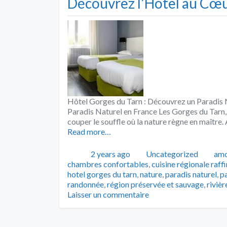
Découvrez l’Hôtel au Cœu
Hôtel Gorges du Tarn : Découvrez un Paradis 
Paradis Naturel en France Les Gorges du Tarn, 
couper le souffle où la nature règne en maître.
Read more…
Publié
Catégories
Tag
2 years ago
Uncategorized
amo
chambres confortables
,
cuisine régionale raff
hotel gorges du tarn
,
nature
,
paradis naturel
,
p
randonnée
,
région préservée et sauvage
,
rivièr
Laisser un commentaire